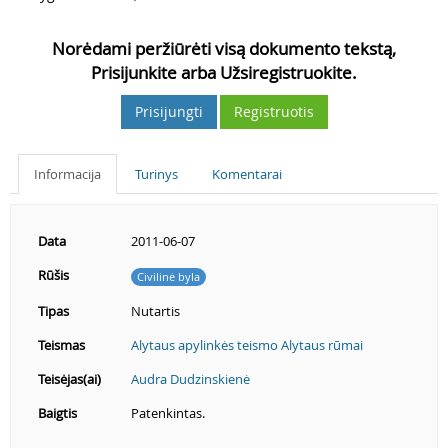
Norėdami peržiūrėti visą dokumento tekstą,
Prisijunkite arba Užsiregistruokite.
Prisijungti
Registruotis
Informacija
Turinys
Komentarai
Data
2011-06-07
Rūšis
Civilinė byla
Tipas
Nutartis
Teismas
Alytaus apylinkės teismo Alytaus rūmai
Teisėjas(ai)
Audra Dudzinskienė
Baigtis
Patenkintas.