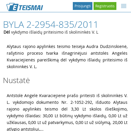
Prisijungti
Registruotis
BYLA 2-2954-835/2011
Dėl
vykdymo išlaidų priteisimo iš skolininkės V. L
1
Alytaus rajono apylinkės teismo teisėja Audra Dudzinskienė,
rašytinio proceso tvarka išnagrinėjusi antstolės Angelės
Kvaraciejienės pareiškimą dėl vykdymo išlaidų priteisimo iš
skolininkės V. L.
Nustatė
2
Antstolė Angelė Kvaraciejienė prašo priteisti iš skolininkės V.
L. vykdomojo dokumento Nr. 2-1052-292, išduoto Alytaus
rajono apylinkės teismo dėl 3,30 Lt skolos išieškojimo,
vykdymo išlaidas: 30,00 Lt būtinų vykdymo išlaidų, 0,00 Lt už
užklausas, 0,00 Lt už patvarkymus, 0,00 Lt už siūlymą, 20,00 Lt
atlygio antstoliui,...