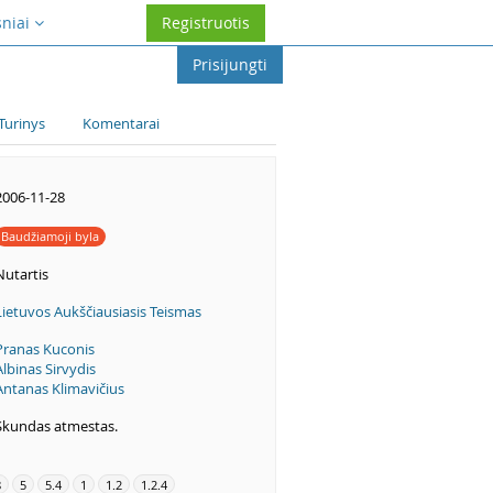
sniai
Registruotis
Prisijungti
Turinys
Komentarai
2006-11-28
Baudžiamoji byla
Nutartis
Lietuvos Aukščiausiasis Teismas
Pranas Kuconis
Albinas Sirvydis
Antanas Klimavičius
Skundas atmestas.
8
5
5.4
1
1.2
1.2.4