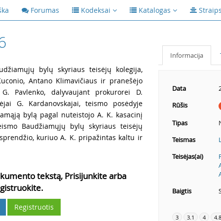
ška
Forumas
Kodeksai
Katalogas
Straip
6
Informacija
udžiamųjų bylų skyriaus teisėjų kolegija,
Kuconio, Antano Klimavičiaus ir pranešėjo
Data
t G. Pavlenko, dalyvaujant prokurorei D.
nėjai G. Kardanovskajai, teismo posėdyje
Rūšis
amąją bylą pagal nuteistojo A. K. kasacinį
Tipas
eismo Baudžiamųjų bylų skyriaus teisėjų
prendžio, kuriuo A. K. pripažintas kaltu ir
Teismas
Teisėjas(ai)
kumento tekstą, Prisijunkite arba
gistruokite.
Baigtis
Registruotis
3
3.1
4
4.