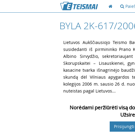
Paie
BYLA 2K-617/200
1
Lietuvos Aukščiausiojo Teismo Ba
susidedanti iš pirmininko Prano 
Albino Sirvydžio, sekretoriaujan
Skorupskaitei – Lisauskienei, gy
kasacine tvarka išnagrinėjo baudži
skundą dėl Vilniaus apygardos t
kolegijos 2006 m. sausio 26 d. nuos
nuteistas pagal Lietuvos...
Norėdami peržiūrėti visą do
Užsire
Prisijungti