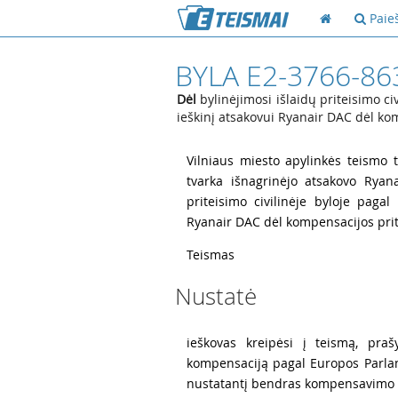
Paie
BYLA E2-3766-86
Dėl
bylinėjimosi išlaidų priteisimo ci
ieškinį atsakovui Ryanair DAC dėl ko
1
Vilniaus miesto apylinkės teismo t
tvarka išnagrinėjo atsakovo Ryan
priteisimo civilinėje byloje pagal
Ryanair DAC dėl kompensacijos prit
2
Teismas
Nustatė
3
ieškovas kreipėsi į teismą, pra
kompensaciją pagal Europos Parla
nustatantį bendras kompensavimo i