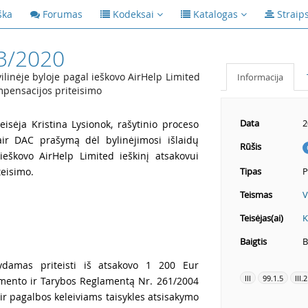
ška
Forumas
Kodeksai
Katalogas
Straip
3/2020
vilinėje byloje pagal ieškovo AirHelp Limited
Informacija
mpensacijos priteisimo
Data
2
eisėja Kristina Lysionok, rašytinio proceso
air DAC prašymą dėl bylinėjimosi išlaidų
Rūšis
 ieškovo AirHelp Limited ieškinį atsakovui
eisimo.
Tipas
P
Teismas
V
Teisėjas(ai)
K
Baigtis
B
šydamas priteisti iš atsakovo 1 200 Eur
III
99.1.5
III.2
mento ir Tarybos Reglamentą Nr. 261/2004
r pagalbos keleiviams taisykles atsisakymo