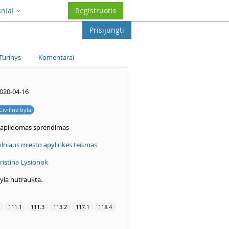
sniai
Registruotis
Prisijungti
Turinys
Komentarai
020-04-16
Civilinė byla
apildomas sprendimas
ilniaus miesto apylinkės teismas
ristina Lysionok
yla nutraukta.
111.1
111.3
113.2
117.1
118.4