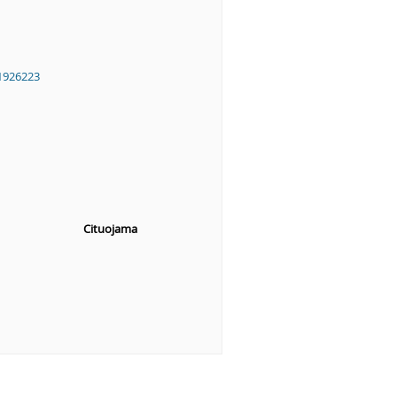
1926223
Cituojama