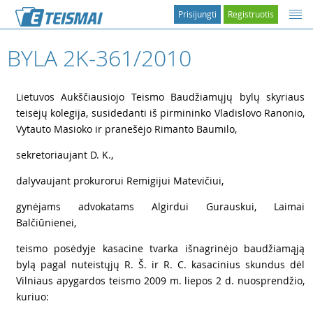
Prisijungti
Registruotis
BYLA 2K-361/2010
1
Lietuvos Aukščiausiojo Teismo Baudžiamųjų bylų skyriaus
teisėjų kolegija, susidedanti iš pirmininko Vladislovo Ranonio,
Vytauto Masioko ir pranešėjo Rimanto Baumilo,
2
sekretoriaujant D. K.,
3
dalyvaujant prokurorui Remigijui Matevičiui,
4
gynėjams advokatams Algirdui Gurauskui, Laimai
Balčiūnienei,
5
teismo posėdyje kasacine tvarka išnagrinėjo baudžiamąją
bylą pagal nuteistųjų R. Š. ir R. C. kasacinius skundus dėl
Vilniaus apygardos teismo 2009 m. liepos 2 d. nuosprendžio,
kuriuo: