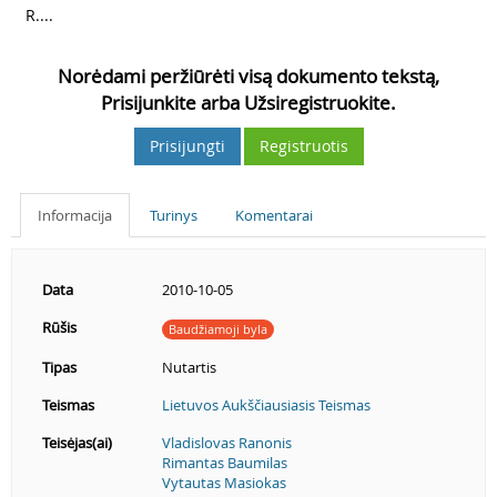
6
R....
Norėdami peržiūrėti visą dokumento tekstą,
Prisijunkite arba Užsiregistruokite.
Prisijungti
Registruotis
Informacija
Turinys
Komentarai
Data
2010-10-05
Rūšis
Baudžiamoji byla
Tipas
Nutartis
Teismas
Lietuvos Aukščiausiasis Teismas
Teisėjas(ai)
Vladislovas Ranonis
Rimantas Baumilas
Vytautas Masiokas