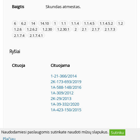
Baigtis
Skundas atmestas.
6
6.2
14
14.10
1
1.1
1.1.4
1.1.4.5
1.1.4.5.2
1.2
1.2.6
1.2.6.2
1.2.30
1.2.30.1
2
2.1
2.1.7
2.1.7.3
2.1.7.4
2.1.7.4.1
Ryšiai
Cituoja
Cituojama
1-21-366/2014
2K-173-693/2019
1A-588-148/2016
1A-309/2012
2K-29/2013
1A-39-332/2020
1A-423-150/2015
Naudodamiesi paslaugomis sutinkate naudoti mūsų slapukus.
Sutinku
Plačiau