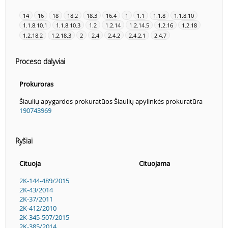
14
16
18
18.2
18.3
16.4
1
1.1
1.1.8
1.1.8.10
1.1.8.10.1
1.1.8.10.3
1.2
1.2.14
1.2.14.5
1.2.16
1.2.18
1.2.18.2
1.2.18.3
2
2.4
2.4.2
2.4.2.1
2.4.7
Proceso dalyviai
Prokuroras
Šiaulių apygardos prokuratūos Šiaulių apylinkės prokuratūra
190743969
Ryšiai
Cituoja
Cituojama
2K-144-489/2015
2K-43/2014
2K-37/2011
2K-412/2010
2K-345-507/2015
2K-385/2014