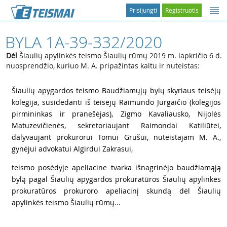
Prisijungti
Registruotis
BYLA 1A-39-332/2020
Dėl
Šiaulių apylinkės teismo Šiaulių rūmų 2019 m. lapkričio 6 d.
nuosprendžio, kuriuo M. A. pripažintas kaltu ir nuteistas:
1
Šiaulių apygardos teismo Baudžiamųjų bylų skyriaus teisėjų
kolegija, susidedanti iš teisėjų Raimundo Jurgaičio (kolegijos
pirmininkas ir pranešėjas), Zigmo Kavaliausko, Nijolės
Matuzevičienės, sekretoriaujant Raimondai Katiliūtei,
dalyvaujant prokurorui Tomui Grušui, nuteistajam M. A.,
gynėjui advokatui Algirdui Zakrasui,
2
teismo posėdyje apeliacine tvarka išnagrinėjo baudžiamąją
bylą pagal Šiaulių apygardos prokuratūros Šiaulių apylinkės
prokuratūros prokuroro apeliacinį skundą dėl Šiaulių
apylinkės teismo Šiaulių rūmų...