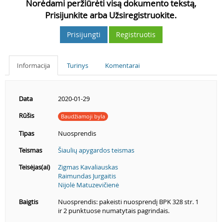
Norėdami peržiūrėti visą dokumento tekstą,
Prisijunkite arba Užsiregistruokite.
Prisijungti
Registruotis
Informacija
Turinys
Komentarai
Data
2020-01-29
Rūšis
Baudžiamoji byla
Tipas
Nuosprendis
Teismas
Šiaulių apygardos teismas
Teisėjas(ai)
Zigmas Kavaliauskas
Raimundas Jurgaitis
Nijolė Matuzevičienė
Baigtis
Nuosprendis: pakeisti nuosprendį BPK 328 str. 1
ir 2 punktuose numatytais pagrindais.