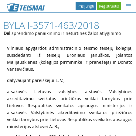
Prisijungti
Registruotis
BYLA I-3571-463/2018
Dėl
sprendimo panaikinimo ir neturtinės žalos atlyginimo
1
Vilniaus apygardos administracinio teismo teisėjų kolegija,
susidedanti iš teisėjų Broniaus Januškos, Jolantos
Malijauskienės (kolegijos pirmininkė ir pranešėja) ir Donato
Vansevičiaus,
2
dalyvaujant pareiškėjui L. V.,
3
atsakovės Lietuvos valstybės atstovės Valstybinės
akreditavimo sveikatos priežiūros veiklai tarnybos prie
Lietuvos Respublikos sveikatos apsaugos ministerijos ir
atsakovės Valstybinės akreditavimo sveikatos priežiūros
veiklai tarnybos prie Lietuvos Respublikos sveikatos apsaugos
ministerijos atstovei A. B.,