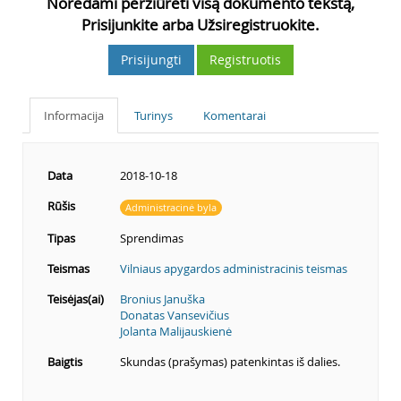
Norėdami peržiūrėti visą dokumento tekstą,
Prisijunkite arba Užsiregistruokite.
Prisijungti
Registruotis
Informacija
Turinys
Komentarai
Data
2018-10-18
Rūšis
Administracinė byla
Tipas
Sprendimas
Teismas
Vilniaus apygardos administracinis teismas
Teisėjas(ai)
Bronius Januška
Donatas Vansevičius
Jolanta Malijauskienė
Baigtis
Skundas (prašymas) patenkintas iš dalies.