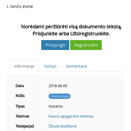
4
I. Ginčo esmė
5
Norėdami peržiūrėti visą dokumento tekstą,
Prisijunkite arba Užsiregistruokite.
Prisijungti
Registruotis
Informacija
Turinys
Komentarai
Data
2018-06-05
Rūšis
Civilinė byla
Tipas
Nutartis
Teismas
Kauno apygardos teismas
Teisėjas(ai)
Žibutė Budžienė