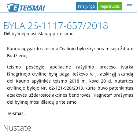
Prisijungti
Registruotis
BYLA 2S-1117-657/2018
Dėl
bylinėjimosi išlaidų priteisimo
1
Kauno apygardos teismo Civilinių bylų skyriaus teisėja Žibutė
Budžienė,
2
teismo posėdyje apeliacine rašytinio proceso tvarka
išnagrinėjo civilinę bylą pagal ieškovo V. J. atskirąjį skundą
dėl Kauno apylinkės teismo 2018 m. kovo 20 d. nutarties
civilinėje byloje Nr. e2-121-920/2018, kuria buvo patenkintas
atsakovės uždarosios akcinės bendrovės „Kagneta“ prašymas
dėl bylinėjimosi išlaidų priteisimo.
3
Teismas,
Nustatė