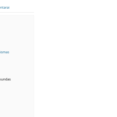
ntarai
eismas
skundas