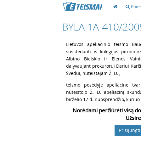
Paie
BYLA 1A-410/200
1
Lietuvos apeliacinio teismo Bau
susidedanti iš kolegijos pirminin
Albino Bielskio ir Elenos Vainie
dalyvaujant prokurorui Dariui Karč
Švedui, nuteistajam Ž. D. ,
2
teismo posėdyje apeliacine tva
nuteistojo Ž. D. apeliacinį sku
birželio 17 d. nuosprendžio, kuriuo Ž
Norėdami peržiūrėti visą do
Užsire
Prisijungti