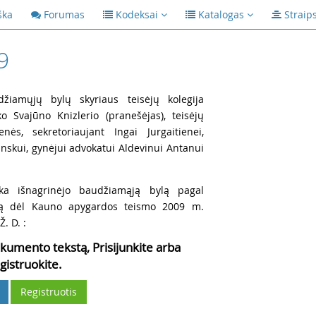
ška
Forumas
Kodeksai
Katalogas
Straip
9
džiamųjų bylų skyriaus teisėjų kolegija
ko Svajūno Knizlerio (pranešėjas), teisėjų
nės, sekretoriaujant Ingai Jurgaitienei,
inskui, gynėjui advokatui Aldevinui Antanui
rka išnagrinėjo baudžiamąją bylą pagal
ndą dėl Kauno apygardos teismo 2009 m.
. D. :
kumento tekstą, Prisijunkite arba
gistruokite.
Registruotis