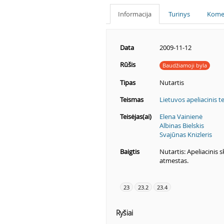
Informacija
Turinys
Kome
Data
2009-11-12
Rūšis
Baudžiamoji byla
Tipas
Nutartis
Teismas
Lietuvos apeliacinis t
Teisėjas(ai)
Elena Vainienė
Albinas Bielskis
Svajūnas Knizleris
Baigtis
Nutartis: Apeliacinis 
atmestas.
23
23.2
23.4
Ryšiai