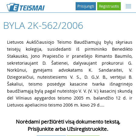
Prisijungti
Registruotis
BYLA 2K-562/2006
1
Lietuvos Aukščiausiojo Teismo Baudžiamųjų bylų skyriaus
teisėjų kolegija, susidedanti iš pirmininko Benedikto
Stakausko, Jono Prapiesčio ir pranešėjo Rimanto Baumilo,
sekretoriaujant D. Šatienei, dalyvaujant prokurorui G.
Norkūnui, gynėjams advokatams K. Sandaraitei, V.
Dziegoraičiui, nuteistiesiems V. S., D. G.,V. B., vertėjui B.
Šakaliui, teismo posėdyje kasacine tvarka išnagrinėjo
baudžiamąją bylą pagal nuteistojo V. V. (V. V.) kasacinį skundą
dėl Vilniaus apygardos teismo 2005 m. balandžio 12 d. ir
Lietuvos apeliacinio teismo 2006 m. kovo 29 d....
Norėdami peržiūrėti visą dokumento tekstą,
Prisijunkite arba Užsiregistruokite.