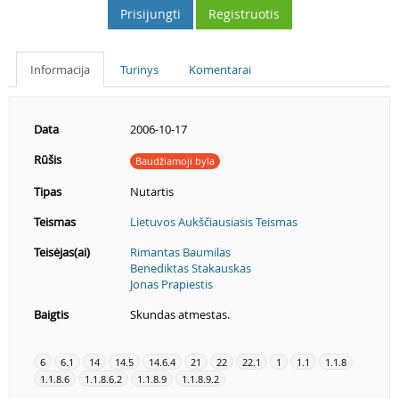
Prisijungti
Registruotis
Informacija
Turinys
Komentarai
Data
2006-10-17
Rūšis
Baudžiamoji byla
Tipas
Nutartis
Teismas
Lietuvos Aukščiausiasis Teismas
Teisėjas(ai)
Rimantas Baumilas
Benediktas Stakauskas
Jonas Prapiestis
Baigtis
Skundas atmestas.
6
6.1
14
14.5
14.6.4
21
22
22.1
1
1.1
1.1.8
1.1.8.6
1.1.8.6.2
1.1.8.9
1.1.8.9.2