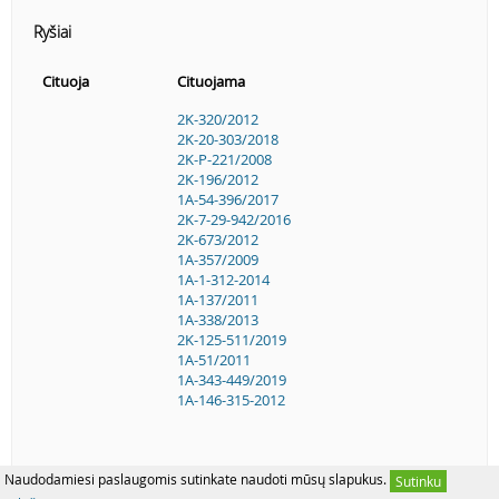
Ryšiai
Cituoja
Cituojama
2K-320/2012
2K-20-303/2018
2K-P-221/2008
2K-196/2012
1A-54-396/2017
2K-7-29-942/2016
2K-673/2012
1A-357/2009
1A-1-312-2014
1A-137/2011
1A-338/2013
2K-125-511/2019
1A-51/2011
1A-343-449/2019
1A-146-315-2012
Naudodamiesi paslaugomis sutinkate naudoti mūsų slapukus.
Sutinku