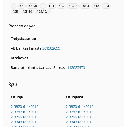
2
2.1
2.1.28
III
III.1
106
106.2
106.4
110
III.4
125
125.10
125.10.1
Proceso dalyviai
Tretysis asmuo
AB bankas Finasta
301502699
Atsakovas
Bankrutuojantis bankas "Snoras"
112025973
Ryšiai
Cituoja
Cituojama
2-3870-611/2012
2-3870-611/2012
2-3767-611/2012
2-3767-611/2012
2-3766-611/2012
2-3766-611/2012
2-3848-611/2012
2-3848-611/2012