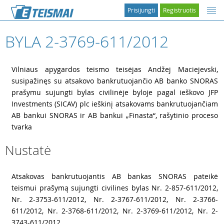
Prisijungti
Registruotis
BYLA 2-3769-611/2012
1
Vilniaus apygardos teismo teisėjas Andžej Maciejevski,
susipažinęs su atsakovo bankrutuojančio AB banko SNORAS
prašymu sujungti bylas civilinėje byloje pagal ieškovo JFP
Investments (SICAV) plc ieškinį atsakovams bankrutuojančiam
AB bankui SNORAS ir AB bankui „Finasta“, rašytinio proceso
tvarka
Nustatė
2
Atsakovas bankrutuojantis AB bankas SNORAS pateikė
teismui prašymą sujungti civilines bylas Nr. 2-857-611/2012,
Nr. 2-3753-611/2012, Nr. 2-3767-611/2012, Nr. 2-3766-
611/2012, Nr. 2-3768-611/2012, Nr. 2-3769-611/2012, Nr. 2-
3743-611/2012,...