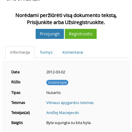
Norėdami peržiūrėti visą dokumento tekstą,
Prisijunkite arba Užsiregistruokite.
Prisijungti
Registruotis
Informacija
Turinys
Komentarai
Data
2012-03-02
Rūšis
Civilinė byla
Tipas
Nutartis
Teismas
Vilniaus apygardos teismas
Teisėjas(ai)
Andžej Maciejevski
Baigtis
Byla sujungta su kita byla.