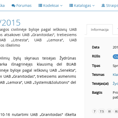
ška
Forumas
Kodeksai
Katalogas
Straip
/2015
igos civilinėje byloje pagal ieškovių UAB
Informacija
s atsakovei UAB „Granitoidas“, tretiesiems
UAB „Litnesta“, UAB „Lemora“, UAB
os iškėlimo
Data
201
Rūšis
Ci
ilinių bylų skyriaus teisėjas Žydrūnas
tvarka išnagrinėjęs klausimą dėl BUAB
Tipas
Sp
linėje byloje pagal ieškovių UAB „Senekta“,
Teismas
Kla
ei UAB „Granitoidas“, tretiesiems asmenims
 UAB „Lemora“, UAB „Systems&Solutions“ dėl
Teisėjas(ai)
Žyd
Baigtis
Pri
pab
7
7.5
III
III
10-16 nutartimi UAB „Granitoidas“ iškelta