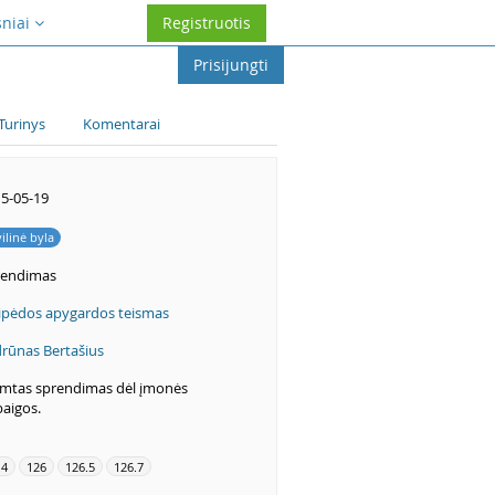
sniai
Registruotis
Prisijungti
Turinys
Komentarai
5-05-19
vilinė byla
rendimas
ipėdos apygardos teismas
rūnas Bertašius
imtas sprendimas dėl įmonės
aigos.
.4
126
126.5
126.7