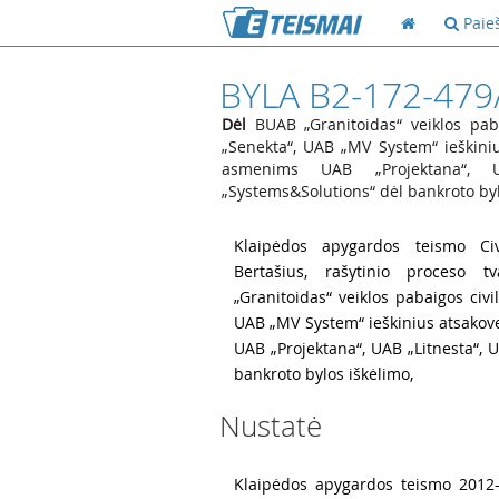
Paie
BYLA B2-172-479
Dėl
BUAB „Granitoidas“ veiklos paba
„Senekta“, UAB „MV System“ ieškiniu
asmenims UAB „Projektana“, 
„Systems&Solutions“ dėl bankroto byl
1
Klaipėdos apygardos teismo Civ
Bertašius, rašytinio proceso 
„Granitoidas“ veiklos pabaigos civi
UAB „MV System“ ieškinius atsakov
UAB „Projektana“, UAB „Litnesta“,
bankroto bylos iškėlimo,
Nustatė
2
Klaipėdos apygardos teismo 2012-