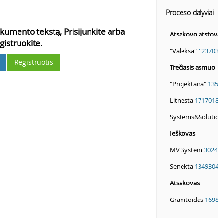
Proceso dalyviai
kumento tekstą, Prisijunkite arba
Atsakovo atstov
gistruokite.
"Valeksa"
12370
Registruotis
Trečiasis asmuo
"Projektana"
135
Litnesta
171701
Systems&Soluti
Ieškovas
MV System
3024
Senekta
134930
Atsakovas
Granitoidas
169