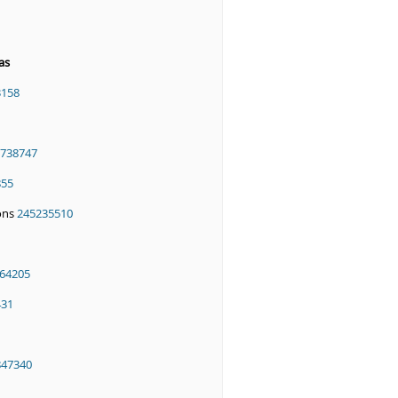
as
3158
738747
855
ons
245235510
64205
431
847340