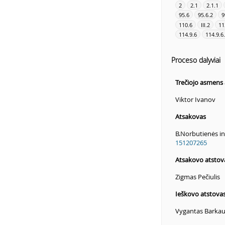
2
2.1
2.1.1
95.6
95.6.2
9
110.6
III.2
11
114.9.6
114.9.6
Proceso dalyviai
Trečiojo asmens 
Viktor Ivanov
Atsakovas
B.Norbutienės in
151207265
Atsakovo atstov
Zigmas Pečiulis
Ieškovo atstova
Vygantas Barka