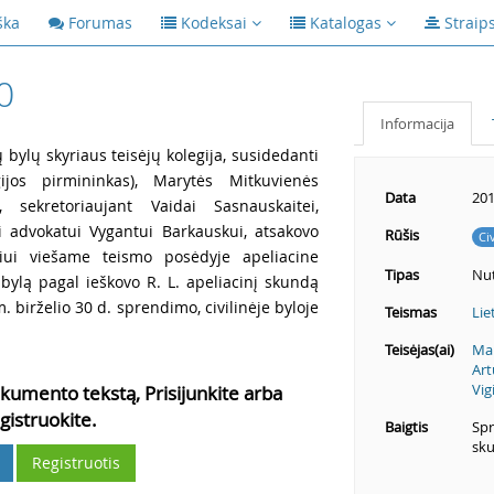
ška
Forumas
Kodeksai
Katalogas
Straip
0
Informacija
ų bylų skyriaus teisėjų kolegija, susidedanti
ijos pirmininkas), Marytės Mitkuvienės
Data
201
, sekretoriaujant Vaidai Sasnauskaitei,
ui advokatui Vygantui Barkauskui, atsakovo
Rūšis
Ci
liui viešame teismo posėdyje apeliacine
Tipas
Nut
 bylą pagal ieškovo R. L. apeliacinį skundą
birželio 30 d. sprendimo, civilinėje byloje
Teismas
Lie
Teisėjas(ai)
Mar
Art
Vig
kumento tekstą, Prisijunkite arba
gistruokite.
Baigtis
Spr
sku
Registruotis