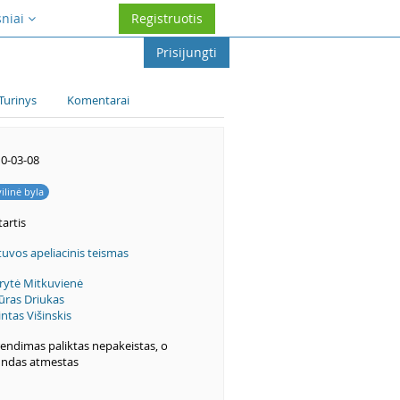
sniai
Registruotis
Prisijungti
Turinys
Komentarai
0-03-08
vilinė byla
artis
tuvos apeliacinis teismas
ytė Mitkuvienė
ūras Driukas
intas Višinskis
endimas paliktas nepakeistas, o
ndas atmestas