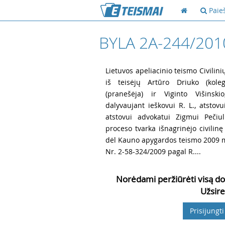
Paie
BYLA 2A-244/201
1
Lietuvos apeliacinio teismo Civilini
iš teisėjų Artūro Driuko (koleg
(pranešėja) ir Viginto Višinskio
dalyvaujant ieškovui R. L., atstov
atstovui advokatui Zigmui Pečiu
proceso tvarka išnagrinėjo civilinę
dėl Kauno apygardos teismo 2009 m. 
Nr. 2-58-324/2009 pagal R....
Norėdami peržiūrėti visą do
Užsire
Prisijungti