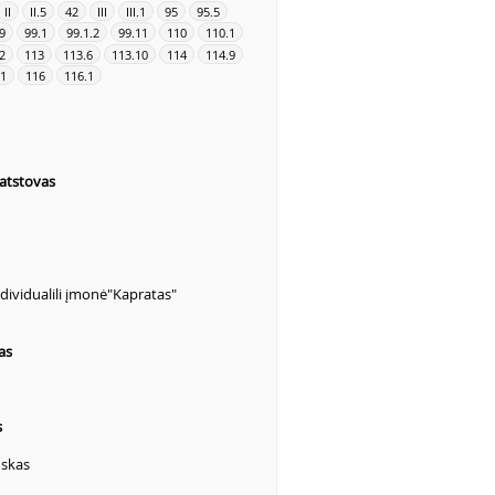
II
II.5
42
III
III.1
95
95.5
9
99.1
99.1.2
99.11
110
110.1
2
113
113.6
113.10
114
114.9
.1
116
116.1
atstovas
dividualili įmonė"Kapratas"
as
s
uskas