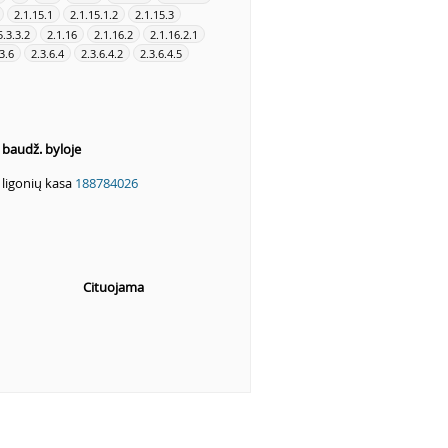
2.1.15.1
2.1.15.1.2
2.1.15.3
5.3.3.2
2.1.16
2.1.16.2
2.1.16.2.1
3.6
2.3.6.4
2.3.6.4.2
2.3.6.4.5
s baudž. byloje
ė ligonių kasa
188784026
Cituojama