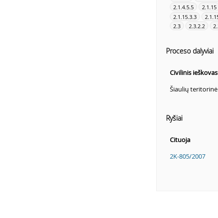
2.1.4.5.5
2.1.15
2.1.15.3.3
2.1.1
2.3
2.3.2.2
2.
Proceso dalyviai
Civilinis ieškova
Šiaulių teritorin
Ryšiai
Cituoja
2K-805/2007