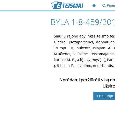
Paie
BYLA 1-8-459/20
1
Šiaulių rajono apylinkės teismo te
Giedrei Juozapaitienei, dalyvauja
Trumpuliui, nukentėjusiajam
A. 
Kručienei, viešame teisiamajame
kurioje
M. B., a.k
( - ) gimęs
( - ), Pa
), 6 klasių išsilavinimo, nedirbantis, t
Norėdami peržiūrėti visą do
Užsire
Prisijungti