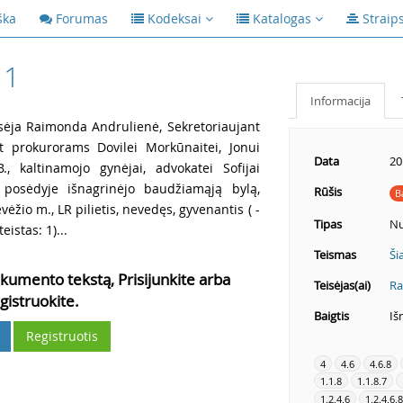
ška
Forumas
Kodeksai
Katalogas
Straip
11
Informacija
isėja Raimonda Andrulienė, Sekretoriaujant
nt prokurorams Dovilei Morkūnaitei, Jonui
Data
20
B., kaltinamojo gynėjai, advokatei Sofijai
 posėdyje išnagrinėjo baudžiamąją bylą,
Rūšis
B
nevėžio m., LR pilietis, nevedęs, gyvenantis
( -
Tipas
Nu
eistas: 1)...
Teismas
Ši
kumento tekstą, Prisijunkite arba
Teisėjas(ai)
Ra
gistruokite.
Baigtis
Iš
Registruotis
4
4.6
4.6.8
1.1.8
1.1.8.7
1.2.4.6
1.2.4.6.8