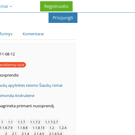
sniai
Registruotis
Prisijungti
Turinys
Komentarai
11-08-12
audžiamoji byla
osprendis
aulių apylinkės teismo Šiaulių rūmai
imonda Andrulienė
nagrinėta priimant nuosprendį.
1
1.1
1.1.7
1.1.7.2
1.1.7.2.7
1.1.8.7.9
1.1.8.8
1.1.8.13
1.2
1.2.4
2
2.1
2.1.4
2.1.4.5
2.1.4.5.4