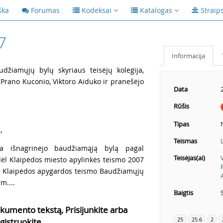
ška
Forumas
Kodeksai
Katalogas
Straip
7
Informacija
udžiamųjų bylų skyriaus teisėjų kolegija,
 Prano Kuconio, Viktoro Aiduko ir pranešėjo
Data
Rūšis
Tipas
,
Teismas
ka išnagrinėjo baudžiamąją bylą pagal
Teisėjas(ai)
 dėl Klaipėdos miesto apylinkės teismo 2007
ir Klaipėdos apygardos teismo Baudžiamųjų
m....
Baigtis
kumento tekstą, Prisijunkite arba
25
25.6
2
gistruokite.