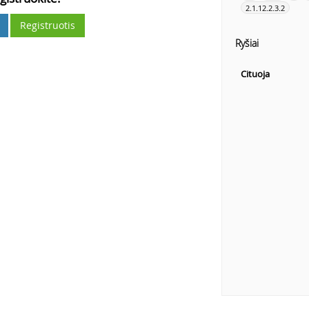
2.1.12.2.3.2
Registruotis
Ryšiai
Cituoja