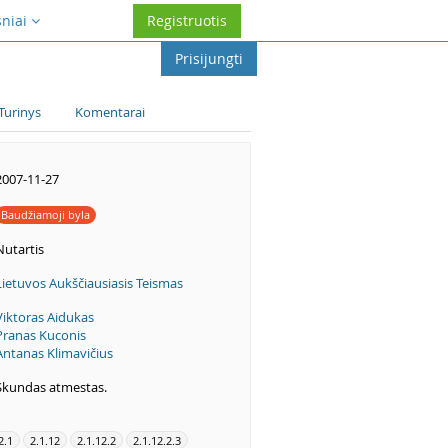
sniai
Registruotis
Prisijungti
Turinys
Komentarai
2007-11-27
Baudžiamoji byla
Nutartis
Lietuvos Aukščiausiasis Teismas
Viktoras Aidukas
Pranas Kuconis
Antanas Klimavičius
Skundas atmestas.
2.1
2.1.12
2.1.12.2
2.1.12.2.3