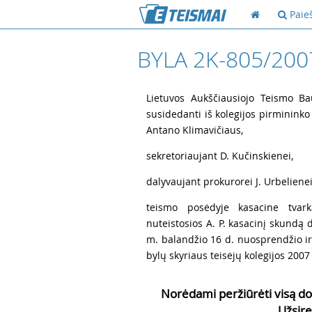
Paie
BYLA 2K-805/200
1
Lietuvos Aukščiausiojo Teismo Ba
susidedanti iš kolegijos pirmininko
Antano Klimavičiaus,
2
sekretoriaujant D. Kučinskienei,
3
dalyvaujant prokurorei J. Urbelienei
4
teismo posėdyje kasacine tvar
nuteistosios A. P. kasacinį skundą
m. balandžio 16 d. nuosprendžio 
bylų skyriaus teisėjų kolegijos 2007 
Norėdami peržiūrėti visą do
Užsire