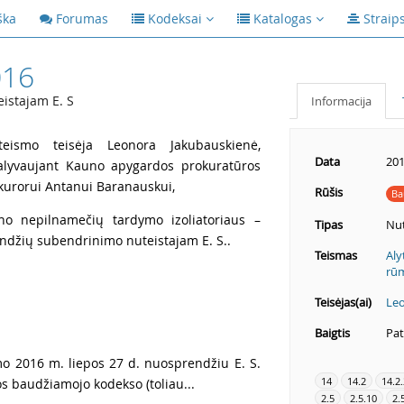
ška
Forumas
Kodeksai
Katalogas
Straip
016
istajam E. S
Informacija
teismo teisėja Leonora Jakubauskienė,
Data
201
 dalyvaujant Kauno apygardos prokuratūros
kurorui Antanui Baranauskui,
Rūšis
Ba
no nepilnamečių tardymo izoliatoriaus –
Tipas
Nut
ndžių subendrinimo nuteistajam E. S..
Teismas
Aly
rū
Teisėjas(ai)
Leo
Baigtis
Pat
mo 2016 m. liepos 27 d. nuosprendžiu E. S.
14
14.2
14.2.
s baudžiamojo kodekso (toliau...
2.5
2.5.10
2.