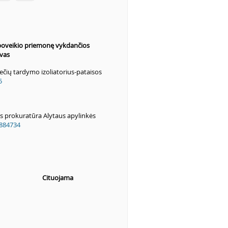
oveikio priemonę vykdančios
ovas
čių tardymo izoliatorius-pataisos
5
 prokuratūra Alytaus apylinkės
884734
Cituojama