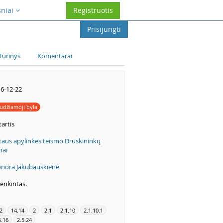
sniai
Registruotis
Prisijungti
Turinys
Komentarai
6-12-22
udžiamoji byla
artis
taus apylinkės teismo Druskininkų
mai
nora Jakubauskienė
enkintas.
2
14.14
2
2.1
2.1.10
2.1.10.1
5.16
2.5.24