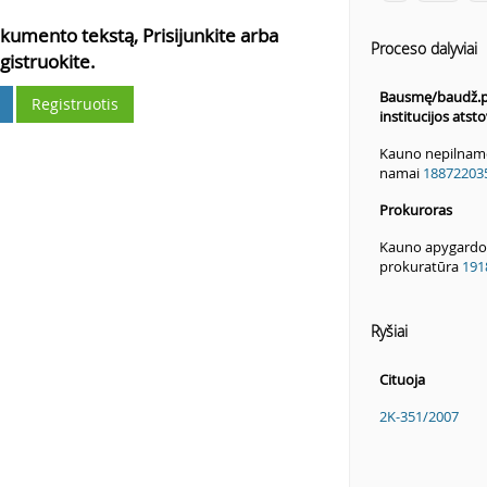
kumento tekstą, Prisijunkite arba
Proceso dalyviai
gistruokite.
Bausmę/baudž.p
Registruotis
institucijos atst
Kauno nepilname
namai
18872203
Prokuroras
Kauno apygardos
prokuratūra
191
Ryšiai
Cituoja
2K-351/2007