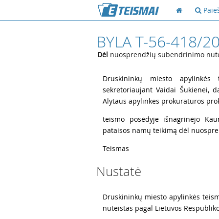
Paie
BYLA T-56-418/2
Dėl
nuosprendžių subendrinimo nute
1
Druskininkų miesto apylinkės 
sekretoriaujant Vaidai Šukienei,
Alytaus apylinkės prokuratūros pro
2
teismo posėdyje išnagrinėjo Kau
pataisos namų teikimą dėl nuospre
3
Teismas
Nustatė
4
Druskininkų miesto apylinkės teis
nuteistas pagal Lietuvos Respubliko