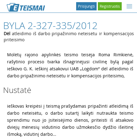
Prisijungti
Registruotis
BYLA 2-327-335/2012
Dėl
atleidimo iš darbo pripažinimo neteisėtu ir kompensacijos
priteisimo
1
Molėtų rajono apylinkės teismo teisėja Roma Rimkienė,
rašytinio proceso tvarka išnagrinėjusi civilinę bylą pagal
ieškovo G. K. ieškinį atsakovui UAB „Logdom“ dėl atleidimo iš
darbo pripažinimo neteisėtu ir kompensacijos priteisimo,
Nustatė
2
ieškovas kreipėsi į teismą prašydamas pripažinti atleidimą iš
darbo neteisėtu, o darbo sutartį laikyti nutraukta teismo
sprendimu nuo jo įsiteisėjimo dienos, priteisti iš atsakovo
dviejų mėnesių vidutinio darbo užmokesčio dydžio išeitinę
išmoką, vidutinį darbo...