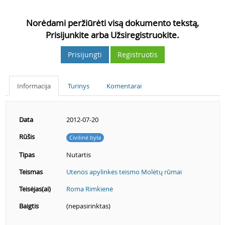
Norėdami peržiūrėti visą dokumento tekstą,
Prisijunkite arba Užsiregistruokite.
Prisijungti
Registruotis
Informacija
Turinys
Komentarai
Data
2012-07-20
Rūšis
Civilinė byla
Tipas
Nutartis
Teismas
Utenos apylinkės teismo Molėtų rūmai
Teisėjas(ai)
Roma Rimkienė
Baigtis
(nepasirinktas)