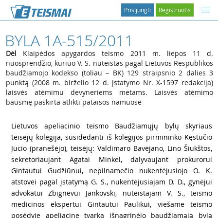
Prisijungti
Registruotis
BYLA 1A-515/2011
Dėl
Klaipėdos apygardos teismo 2011 m. liepos 11 d.
nuosprendžio, kuriuo V. S. nuteistas pagal Lietuvos Respublikos
baudžiamojo kodekso (toliau – BK) 129 straipsnio 2 dalies 3
punktą (2008 m. birželio 12 d. įstatymo Nr. X-1597 redakcija)
laisvės atėmimu devyneriems metams. Laisvės atėmimo
bausmę paskirta atlikti pataisos namuose
1
Lietuvos apeliacinio teismo Baudžiamųjų bylų skyriaus
teisėjų kolegija, susidedanti iš kolegijos pirmininko Kęstučio
Jucio (pranešėjo), teisėjų: Valdimaro Bavėjano, Lino Šiukštos,
sekretoriaujant Agatai Minkel, dalyvaujant prokurorui
Gintautui Gudžiūnui, nepilnamečio nukentėjusiojo O. K.
atstovei pagal įstatymą G. S., nukentėjusiajam D. D., gynėjui
advokatui Zbignevui Jankovski, nuteistajam V. S., teismo
medicinos ekspertui Gintautui Paulikui, viešame teismo
posėdyje apeliacine tvarka išnagrinėjo baudžiamąją bylą