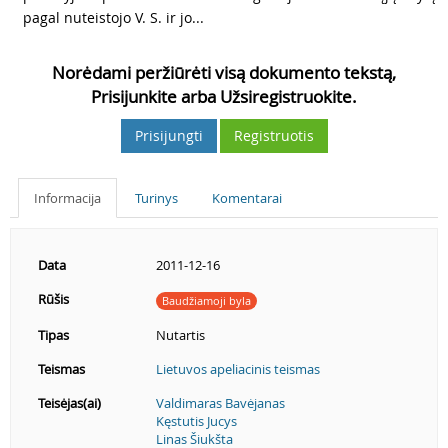
pagal nuteistojo V. S. ir jo...
Norėdami peržiūrėti visą dokumento tekstą,
Prisijunkite arba Užsiregistruokite.
Prisijungti
Registruotis
Informacija
Turinys
Komentarai
Data
2011-12-16
Rūšis
Baudžiamoji byla
Tipas
Nutartis
Teismas
Lietuvos apeliacinis teismas
Teisėjas(ai)
Valdimaras Bavėjanas
Kęstutis Jucys
Linas Šiukšta