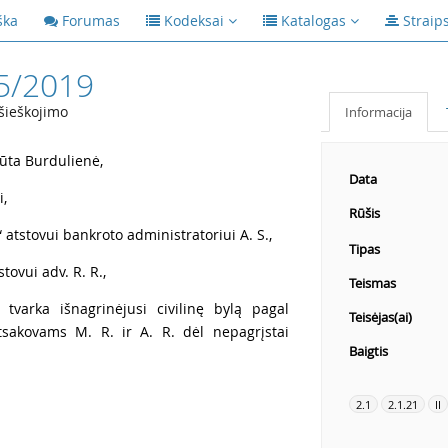
ška
Forumas
Kodeksai
Katalogas
Straip
5/2019
šieškojimo
Informacija
Rūta Burdulienė,
Data
i,
Rūšis
atstovui bankroto administratoriui A. S.,
Tipas
tovui adv. R. R.,
Teismas
tvarka išnagrinėjusi civilinę bylą pagal
Teisėjas(ai)
tsakovams M. R. ir A. R. dėl nepagrįstai
Baigtis
2.1
2.1.21
II