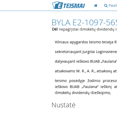
Paie
BYLA E2-1097-56
Dėl
nepagrįstai išmokėtų dividendų i
1
Vilniaus apygardos teismo teisėja 
2
sekretoriaujant Jurgitai Loginoviene
3
dalyvaujant ieškovo BUAB „Faulana“ 
4
atsakovams M. R., A. R., atsakovų ats
5
teismo posėdyje žodinio proceso 
ieškovo BUAB „Faulana“ ieškinį a
išmokėtų dividendų išieškojimo,
Nustatė