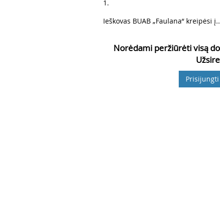
6
1.
7
Ieškovas BUAB „Faulana“ kreipėsi į..
Norėdami peržiūrėti visą do
Užsire
Prisijungti