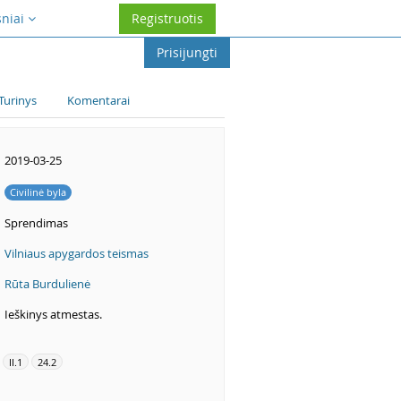
sniai
Registruotis
Prisijungti
Turinys
Komentarai
2019-03-25
Civilinė byla
Sprendimas
Vilniaus apygardos teismas
Rūta Burdulienė
Ieškinys atmestas.
II.1
24.2