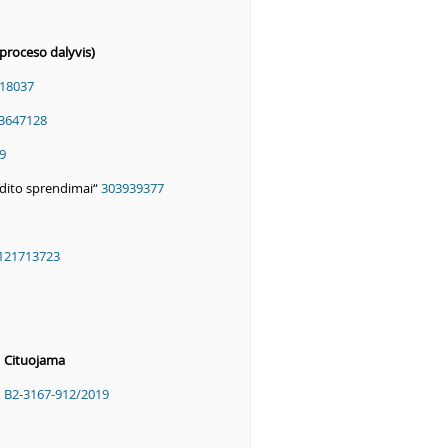
proceso dalyvis)
18037
3647128
9
edito sprendimai“
303939377
121713723
Cituojama
B2-3167-912/2019