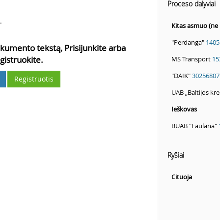
Proceso dalyviai
.
Kitas asmuo (ne 
"Perdanga"
1405
kumento tekstą, Prisijunkite arba
gistruokite.
MS Transport
15
"DAIK"
30256807
Registruotis
UAB „Baltijos kr
Ieškovas
BUAB "Faulana"
Ryšiai
Cituoja