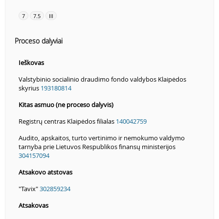
7
7.5
III
Proceso dalyviai
Ieškovas
Valstybinio socialinio draudimo fondo valdybos Klaipėdos
skyrius
193180814
Kitas asmuo (ne proceso dalyvis)
Registrų centras Klaipėdos filialas
140042759
Audito, apskaitos, turto vertinimo ir nemokumo valdymo
tarnyba prie Lietuvos Respublikos finansų ministerijos
304157094
Atsakovo atstovas
"Tavix"
302859234
Atsakovas