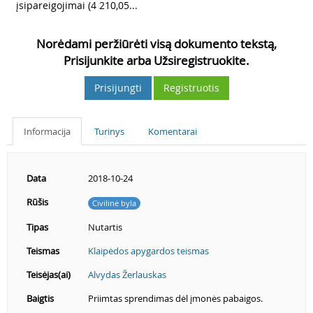
įsipareigojimai (4 210,05...
Norėdami peržiūrėti visą dokumento tekstą,
Prisijunkite arba Užsiregistruokite.
Prisijungti
Registruotis
Informacija
Turinys
Komentarai
Data
2018-10-24
Rūšis
Civilinė byla
Tipas
Nutartis
Teismas
Klaipėdos apygardos teismas
Teisėjas(ai)
Alvydas Žerlauskas
Baigtis
Priimtas sprendimas dėl įmonės pabaigos.