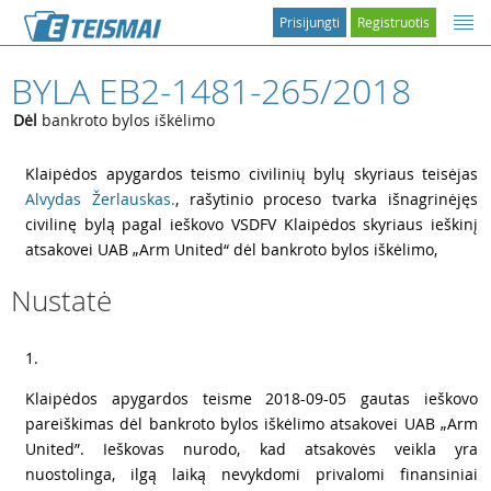
Prisijungti
Registruotis
BYLA EB2-1481-265/2018
Dėl
bankroto bylos iškėlimo
1
Klaipėdos apygardos teismo civilinių bylų skyriaus teisėjas
Alvydas Žerlauskas.
, rašytinio proceso tvarka išnagrinėjęs
civilinę bylą pagal ieškovo VSDFV Klaipėdos skyriaus ieškinį
atsakovei UAB „Arm United“ dėl bankroto bylos iškėlimo,
Nustatė
2
1.
3
Klaipėdos apygardos teisme 2018-09-05 gautas ieškovo
pareiškimas dėl bankroto bylos iškėlimo atsakovei UAB „Arm
United”. Ieškovas nurodo, kad atsakovės veikla yra
nuostolinga, ilgą laiką nevykdomi privalomi finansiniai