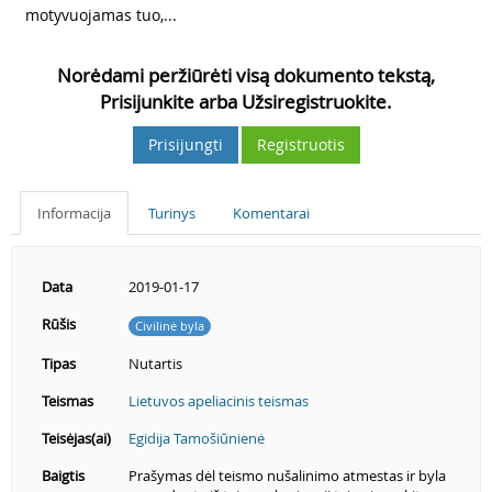
motyvuojamas tuo,...
Norėdami peržiūrėti visą dokumento tekstą,
Prisijunkite arba Užsiregistruokite.
Prisijungti
Registruotis
Informacija
Turinys
Komentarai
Data
2019-01-17
Rūšis
Civilinė byla
Tipas
Nutartis
Teismas
Lietuvos apeliacinis teismas
Teisėjas(ai)
Egidija Tamošiūnienė
Baigtis
Prašymas dėl teismo nušalinimo atmestas ir byla