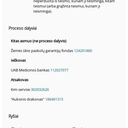
neperduota iš teismo, kuriam ji teisminga, kitam
teismui (arba grąžinta teismui, kuriam ji
teisminga).
Proceso dalyviai
Kitas asmuo (ne proceso dalyvis)
Žemės ūkio paskolų garantijų fondas
124261860
Ieškovas
UAB Medicinos bankas
112027077
Atsakovas
Kim servise
302032626
"Auksinis drakonas"
186481315
Ryšiai