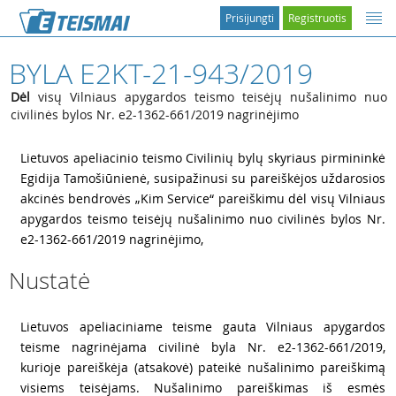
Prisijungti
Registruotis
BYLA E2KT-21-943/2019
Dėl
visų Vilniaus apygardos teismo teisėjų nušalinimo nuo
civilinės bylos Nr. e2-1362-661/2019 nagrinėjimo
1
Lietuvos apeliacinio teismo Civilinių bylų skyriaus pirmininkė
Egidija Tamošiūnienė, susipažinusi su pareiškėjos uždarosios
akcinės bendrovės „Kim Service“ pareiškimu dėl visų Vilniaus
apygardos teismo teisėjų nušalinimo nuo civilinės bylos Nr.
e2-1362-661/2019 nagrinėjimo,
Nustatė
2
Lietuvos apeliaciniame teisme gauta Vilniaus apygardos
teisme nagrinėjama civilinė byla Nr. e2-1362-661/2019,
kurioje pareiškėja (atsakovė) pateikė nušalinimo pareiškimą
visiems teisėjams. Nušalinimo pareiškimas iš esmės