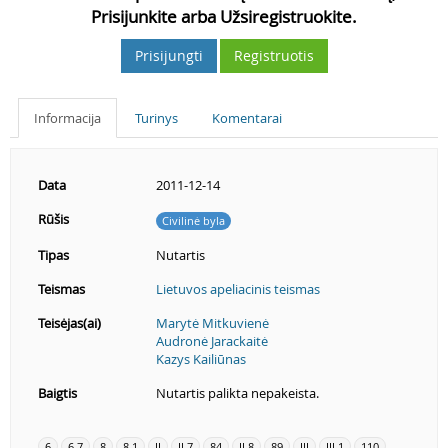
Prisijunkite arba Užsiregistruokite.
Prisijungti
Registruotis
Informacija
Turinys
Komentarai
Data
2011-12-14
Rūšis
Civilinė byla
Tipas
Nutartis
Teismas
Lietuvos apeliacinis teismas
Teisėjas(ai)
Marytė Mitkuvienė
Audronė Jarackaitė
Kazys Kailiūnas
Baigtis
Nutartis palikta nepakeista.
6
6.7
8
8.1
II
II.7
84
II.8
89
III
III.1
110