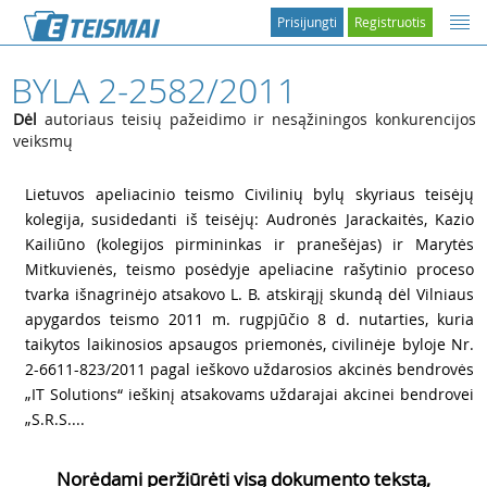
Prisijungti
Registruotis
BYLA 2-2582/2011
Dėl
autoriaus teisių pažeidimo ir nesąžiningos konkurencijos
veiksmų
1
Lietuvos apeliacinio teismo Civilinių bylų skyriaus teisėjų
kolegija, susidedanti iš teisėjų: Audronės Jarackaitės, Kazio
Kailiūno (kolegijos pirmininkas ir pranešėjas) ir Marytės
Mitkuvienės, teismo posėdyje apeliacine rašytinio proceso
tvarka išnagrinėjo atsakovo L. B. atskirąjį skundą dėl Vilniaus
apygardos teismo 2011 m. rugpjūčio 8 d. nutarties, kuria
taikytos laikinosios apsaugos priemonės, civilinėje byloje Nr.
2-6611-823/2011 pagal ieškovo uždarosios akcinės bendrovės
„IT Solutions“ ieškinį atsakovams uždarajai akcinei bendrovei
„S.R.S....
Norėdami peržiūrėti visą dokumento tekstą,