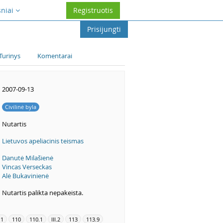
sniai
Registruotis
Prisijungti
Turinys
Komentarai
2007-09-13
Civilinė byla
Nutartis
Lietuvos apeliacinis teismas
Danutė Milašienė
Vincas Verseckas
Alė Bukavinienė
Nutartis palikta nepakeista.
.1
110
110.1
III.2
113
113.9