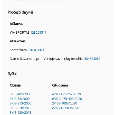
Proceso dalyviai
Ieškovas
VIA SPORTAS
123259511
Atsakovas
Santermita
236043660
Namo Savanorių pr. 1 Vilniuje savininkų bendrija
304503087
Ryšiai
Cituoja
Cituojama
3K-3-485/2008
e2A-1421-262/2019
3K-3-63/2009
e3K-3-265-403/2020
3K-3-313/2006
2-189-1089/2020
3K-3-228/2013
e2A-248-580/2020
3K-3-120/2013