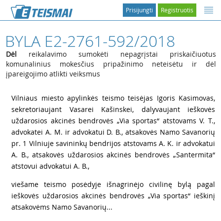
Prisijungti
Registruotis
BYLA E2-2761-592/2018
Dėl
reikalavimo sumokėti nepagrįstai priskaičiuotus
komunalinius mokesčius pripažinimo neteisėtu ir dėl
įpareigojimo atlikti veiksmus
1
Vilniaus miesto apylinkės teismo teisėjas Igoris Kasimovas,
sekretoriaujant Vasarei Kašinskei, dalyvaujant ieškovės
uždarosios akcinės bendrovės „Via sportas“ atstovams V. T.,
advokatei A. M. ir advokatui D. B., atsakovės Namo Savanorių
pr. 1 Vilniuje savininkų bendrijos atstovams A. K. ir advokatui
A. B., atsakovės uždarosios akcinės bendrovės „Santermita“
atstovui advokatui A. B.,
2
viešame teismo posėdyje išnagrinėjo civilinę bylą pagal
ieškovės uždarosios akcinės bendrovės „Via sportas“ ieškinį
atsakovėms Namo Savanorių...