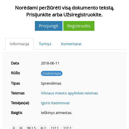
Norėdami peržiūrėti visą dokumento tekstą,
Prisijunkite arba Užsiregistruokite.
Prisijungti
Registruotis
Informacija
Turinys
Komentarai
Data
2018-06-11
Rūšis
Civilinė byla
Tipas
Sprendimas
Teismas
Vilniaus miesto apylinkės teismas
Teisėjas(ai)
Igoris Kasimovas
Baigtis
Ieškinys atmestas.
II
III
99.1.5
III.2
117.1
117.2