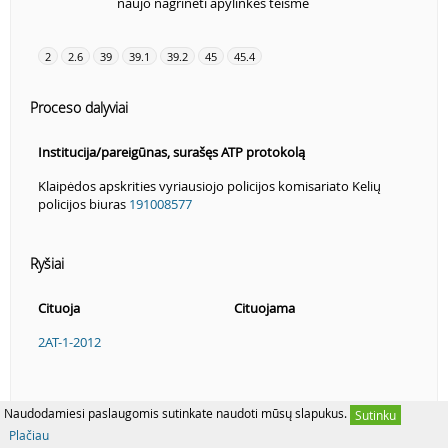
naujo nagrinėti apylinkės teisme
2
2.6
39
39.1
39.2
45
45.4
Proceso dalyviai
Institucija/pareigūnas, surašęs ATP protokolą
Klaipėdos apskrities vyriausiojo policijos komisariato Kelių
policijos biuras
191008577
Ryšiai
Cituoja
Cituojama
2AT-1-2012
Naudodamiesi paslaugomis sutinkate naudoti mūsų slapukus.
Sutinku
Plačiau