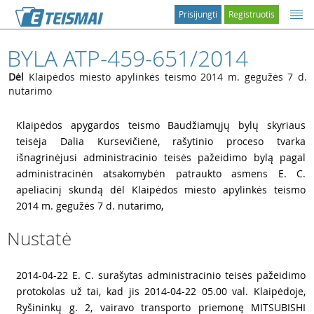
Prisijungti
Registruotis
BYLA ATP-459-651/2014
Dėl
Klaipėdos miesto apylinkės teismo 2014 m. gegužės 7 d.
nutarimo
1
Klaipėdos apygardos teismo Baudžiamųjų bylų skyriaus
teisėja Dalia Kursevičienė, rašytinio proceso tvarka
išnagrinėjusi administracinio teisės pažeidimo bylą pagal
administracinėn atsakomybėn patraukto asmens E. C.
apeliacinį skundą dėl Klaipėdos miesto apylinkės teismo
2014 m. gegužės 7 d. nutarimo,
Nustatė
2
2014-04-22 E. C. surašytas administracinio teisės pažeidimo
protokolas už tai, kad jis 2014-04-22 05.00 val. Klaipėdoje,
Ryšininkų g. 2, vairavo transporto priemonę MITSUBISHI