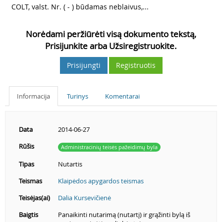
COLT, valst. Nr. ( - ) būdamas neblaivus,...
Norėdami peržiūrėti visą dokumento tekstą,
Prisijunkite arba Užsiregistruokite.
Prisijungti
Registruotis
Informacija
Turinys
Komentarai
Data
2014-06-27
Rūšis
Administracinių teisės pažeidimų byla
Tipas
Nutartis
Teismas
Klaipėdos apygardos teismas
Teisėjas(ai)
Dalia Kursevičienė
Baigtis
Panaikinti nutarimą (nutartį) ir grąžinti bylą iš