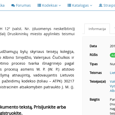
ška
Forumas
Kodeksai
Katalogas
Straip
 12“ (valst. Nr. (duomenys neskelbtini))
Informacija
dalį Druskininkų miesto apylinkės teismui
Data
201
udžiamųjų bylų skyriaus teisėjų kolegija,
Rūšis
Ad
 Albino Sirvydžio, Valerijaus Čiučiulkos ir
tinio proceso tvarka išnagrinėjo pagal
Tipas
Nut
os procesą asmens W. P. (W. P.) atstovo
Teismas
Lie
šymą atnaujintą, vadovaujantis Lietuvos
s pažeidimų kodekso (toliau – ATPK) 30217
Teisėjas(ai)
Val
Vyt
nistracinėn atsakomybėn patraukto J. M. (J.
Alb
Baigtis
Pan
(nu
kumento tekstą, Prisijunkite arba
nag
gistruokite.
tei