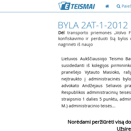
Paie
BYLA 2AT-1-2012
Dėl
transporto priemonės „Volvo FH
konfiskavimo ir perduoti šią bylos 
nagrinėti iš naujo
1
Lietuvos Aukščiausiojo Teismo Ba
susidedanti iš kolegijos pirmininko
pranešėjo Vytauto Masioko, rašy
neįtraukto į administracinės byl
advokato Andžejaus Seliavos pra
Respublikos administracinių teisė
straipsnio 1 dalies 5 punktu, admi
M.) administracinio teisės...
Norėdami peržiūrėti visą do
Užsire