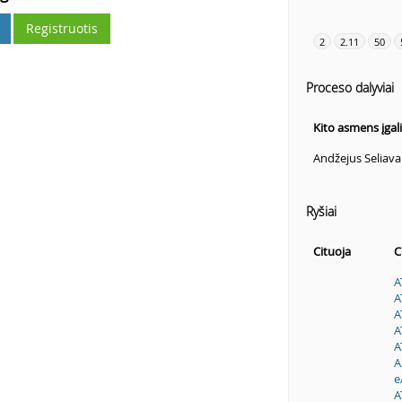
Registruotis
2
2.11
50
Proceso dalyviai
Kito asmens įgal
Andžejus Seliava
Ryšiai
Cituoja
C
A
A
A
A
A
A
e
A