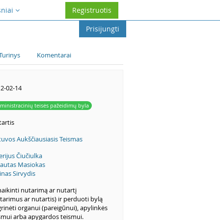
sniai
Registruotis
Prisijungti
Turinys
Komentarai
2-02-14
ministracinių teisės pažeidimų byla
artis
tuvos Aukščiausiasis Teismas
erijus Čiučiulka
autas Masiokas
inas Sirvydis
aikinti nutarimą ar nutartį
tarimus ar nutartis) ir perduoti bylą
rinėti organui (pareigūnui), apylinkės
smui arba apygardos teismui.