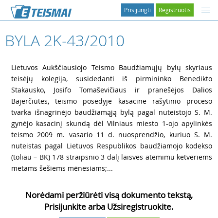
Prisijungti
Registruotis
BYLA 2K-43/2010
1
Lietuvos Aukščiausiojo Teismo Baudžiamųjų bylų skyriaus
teisėjų kolegija, susidedanti iš pirmininko Benedikto
Stakausko, Josifo Tomaševičiaus ir pranešėjos Dalios
Bajerčiūtės, teismo posėdyje kasacine rašytinio proceso
tvarka išnagrinėjo baudžiamąją bylą pagal nuteistojo S. M.
gynėjo kasacinį skundą dėl Vilniaus miesto 1-ojo apylinkės
teismo 2009 m. vasario 11 d. nuosprendžio, kuriuo S. M.
nuteistas pagal Lietuvos Respublikos baudžiamojo kodekso
(toliau – BK) 178 straipsnio 3 dalį laisvės atėmimu ketveriems
metams šešiems mėnesiams;...
Norėdami peržiūrėti visą dokumento tekstą,
Prisijunkite arba Užsiregistruokite.