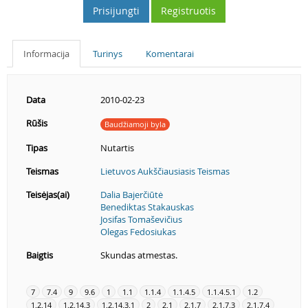
Prisijungti
Registruotis
Informacija
Turinys
Komentarai
Data
2010-02-23
Rūšis
Baudžiamoji byla
Tipas
Nutartis
Teismas
Lietuvos Aukščiausiasis Teismas
Teisėjas(ai)
Dalia Bajerčiūtė
Benediktas Stakauskas
Josifas Tomaševičius
Olegas Fedosiukas
Baigtis
Skundas atmestas.
7
7.4
9
9.6
1
1.1
1.1.4
1.1.4.5
1.1.4.5.1
1.2
1.2.14
1.2.14.3
1.2.14.3.1
2
2.1
2.1.7
2.1.7.3
2.1.7.4