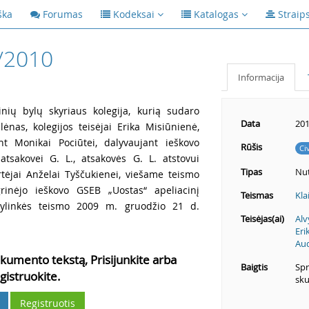
ška
Forumas
Kodeksai
Katalogas
Straip
/2010
Informacija
inių bylų skyriaus kolegija, kurią sudaro
Data
201
ėnas, kolegijos teisėjai Erika Misiūnienė,
ant Monikai Pociūtei, dalyvaujant ieškovo
Rūšis
Ci
atsakovei G. L., atsakovės G. L. atstovui
Tipas
Nut
rtėjai Anželai Tyščukienei, viešame teismo
rinėjo ieškovo GSEB „Uostas“ apeliacinį
Teismas
Kla
ylinkės teismo 2009 m. gruodžio 21 d.
Teisėjas(ai)
Alv
Eri
Aud
kumento tekstą, Prisijunkite arba
Baigtis
Spr
gistruokite.
sku
Registruotis