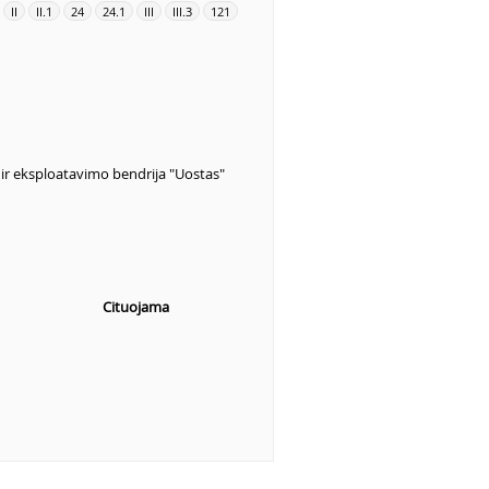
II
II.1
24
24.1
III
III.3
121
ir eksploatavimo bendrija "Uostas"
Cituojama