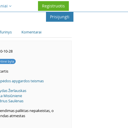
sniai
Registruotis
Prisijungti
Turinys
Komentarai
0-10-28
vilinė byla
artis
ipėdos apygardos teismas
ydas Žerlauskas
ka Misiūnienė
rius Saulėnas
endimas paliktas nepakeistas, o
ndas atmestas