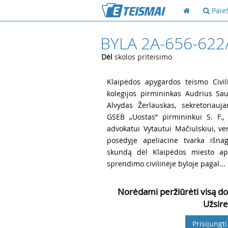
Paie
BYLA 2A-656-622
Dėl
skolos priteisimo
1
Klaipėdos apygardos teismo Civil
kolegijos pirmininkas Audrius Saul
Alvydas Žerlauskas, sekretoriauj
GSEB „Uostas“ pirmininkui S. F., 
advokatui Vytautui Mačiulskiui, ve
posėdyje apeliacine tvarka išnag
skundą dėl Klaipėdos miesto ap
sprendimo civilinėje byloje pagal...
Norėdami peržiūrėti visą do
Užsire
Prisijungti