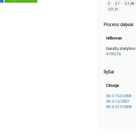
2
2.1
2.1.28
121.21
Proceso dalyviai
Ieškovas
Garažų statybos 
4190216
Ryšiai
Cituoja
3K-3-152/2006
3K-3-12/2007
3K-3-317/2008