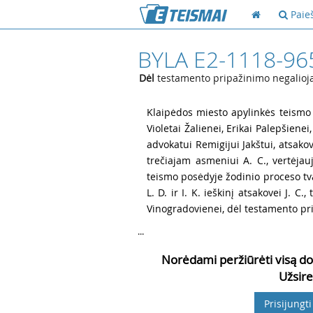
Paie
BYLA E2-1118-96
Dėl
testamento pripažinimo negalioj
1
Klaipėdos miesto apylinkės teismo 
Violetai Žalienei, Erikai Palepšienei
advokatui Remigijui Jakštui, atsakovė
trečiajam asmeniui A. C., vertėjau
teismo posėdyje žodinio proceso tva
L. D. ir I. K. ieškinį atsakovei J. C
Vinogradovienei, dėl testamento pri
...
Norėdami peržiūrėti visą do
Užsire
Prisijungti