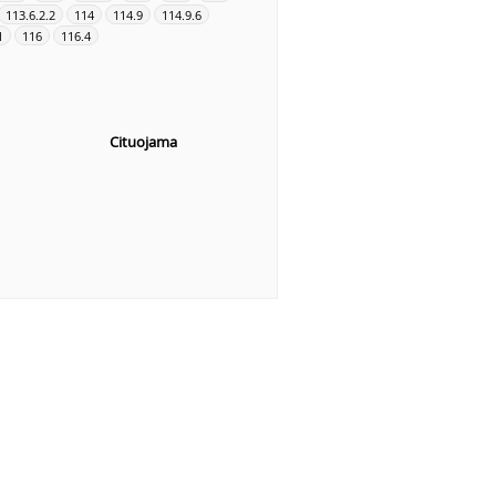
113.6.2.2
114
114.9
114.9.6
1
116
116.4
Cituojama