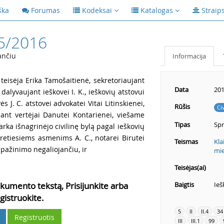
ška
Forumas
Kodeksai
Katalogas
Straip
5/2016
ančiu
Informacija
teisėja Erika Tamošaitienė, sekretoriaujant
Data
201
, dalyvaujant ieškovei I. K., ieškovių atstovui
s J. C. atstovei advokatei Vitai Litinskienei,
Rūšis
Ci
jant vertėjai Danutei Kontarienei, viešame
Tipas
Sp
rka išnagrinėjo civilinę bylą pagal ieškovių
., tretiesiems asmenims A. C., notarei Birutei
Teismas
Kla
pažinimo negaliojančiu, ir
mie
Teisėjas(ai)
kumento tekstą, Prisijunkite arba
Baigtis
Ieš
gistruokite.
5
II
II.4
34
Registruotis
III
III.1
99