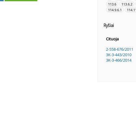
113.6
113.6.2
114.9.6.1
114.1
Ryšiai
Cituoja
2-558-676/2011
3K-3-443/2010
3K-3-466/2014