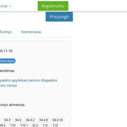
sniai
Registruotis
Prisijungti
Turinys
Komentarai
6-11-16
vilinė byla
rendimas
ipėdos apylinkės teismo Klaipėdos
sto rūmai
kinys atmestas.
34.3
34.4
34.4.2
34.4.8
34.4.10
99.5
110
110.1
III.2
112
113