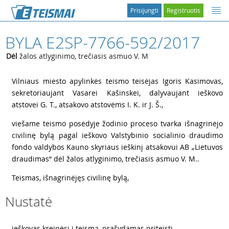
Prisijungti
Registruotis
BYLA E2SP-7766-592/2017
Dėl
žalos atlyginimo, trečiasis asmuo V. M
1
Vilniaus miesto apylinkės teismo teisėjas Igoris Kasimovas,
sekretoriaujant Vasarei Kašinskei, dalyvaujant ieškovo
atstovei G. T., atsakovo atstovėms I. K. ir J. Š.,
2
viešame teismo posėdyje žodinio proceso tvarka išnagrinėjo
civilinę bylą pagal ieškovo Valstybinio socialinio draudimo
fondo valdybos Kauno skyriaus ieškinį atsakovui AB „Lietuvos
draudimas“ dėl žalos atlyginimo, trečiasis asmuo V. M..
3
Teismas, išnagrinėjęs civilinę bylą,
Nustatė
4
ieškovas kreipėsi į teismą, prašydamas priteisti...