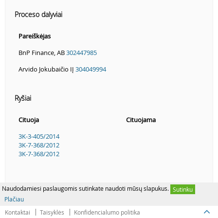
Proceso dalyviai
Pareiškėjas
BnP Finance, AB
302447985
Arvido Jokubaičio IĮ
304049994
Ryšiai
Cituoja
Cituojama
3K-3-405/2014
3K-7-368/2012
3K-7-368/2012
Naudodamiesi paslaugomis sutinkate naudoti mūsų slapukus.
Sutinku
Plačiau
Kontaktai
Taisyklės
Konfidencialumo politika