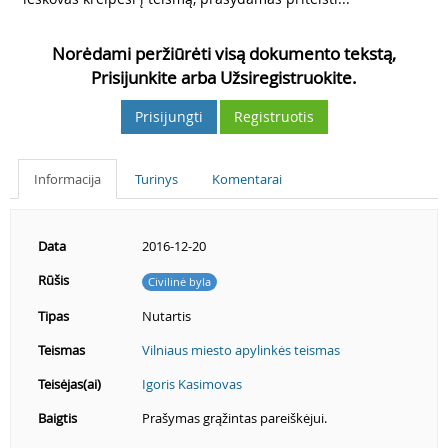
Norėdami peržiūrėti visą dokumento tekstą,
Prisijunkite arba Užsiregistruokite.
Prisijungti
Registruotis
Informacija
Turinys
Komentarai
Data
2016-12-20
Rūšis
Civilinė byla
Tipas
Nutartis
Teismas
Vilniaus miesto apylinkės teismas
Teisėjas(ai)
Igoris Kasimovas
Baigtis
Prašymas grąžintas pareiškėjui.