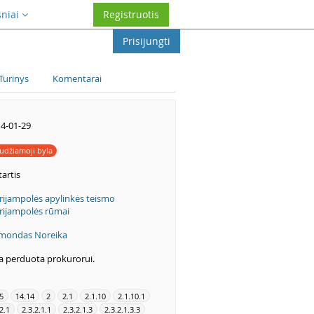
sniai
Registruotis
Prisijungti
Turinys
Komentarai
4-01-29
udžiamoji byla
artis
ijampolės apylinkės teismo
ijampolės rūmai
imondas Noreika
a perduota prokurorui.
5
14.14
2
2.1
2.1.10
2.1.10.1
2.1
2.3.2.1.1
2.3.2.1.3
2.3.2.1.3.3