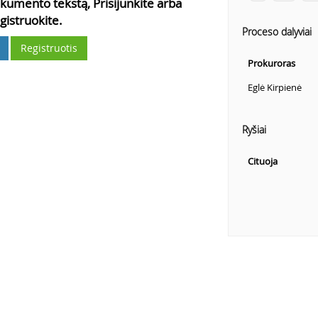
kumento tekstą, Prisijunkite arba
gistruokite.
Proceso dalyviai
Registruotis
Prokuroras
Eglė Kirpienė
Ryšiai
Cituoja