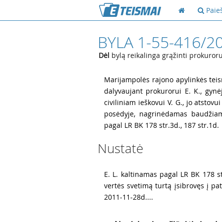
Paie
BYLA 1-55-416/2
Dėl
bylą reikalinga grąžinti prokuror
1
Marijampolės rajono apylinkės teism
dalyvaujant prokurorui E. K., gynėj
civiliniam ieškovui V. G., jo atstov
posėdyje, nagrinėdamas baudžiamą
pagal LR BK 178 str.3d., 187 str.1d.
Nustatė
2
E. L. kaltinamas pagal LR BK 178 st
vertės svetimą turtą įsibrovęs į pa
2011-11-28d....