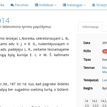
ška
Forumas
Kodeksai
Katalogas
Straip
014
ui ikiteisminio tyrimo papildymui
Informacija
o teisėjas L.Noreika, sekretoriaujant L. B.,
Data
201
ams adv. V. J. ir R. G., nukentėjusiajam ir
ui adv. padėjėjui L. R., viešame teisiamajame
Rūšis
Ba
ją bylą, kurioje E. L. ir M. Š. kaltinami
Tipas
Nut
Teismas
Mar
Mar
Teisėjas(ai)
La
r.3d., 187 str.1d. tuo, kad pagrobė didelės
Baigtis
Byl
talpą bei sugadino svetimą turtą, o būtent:
14
14.2
14.2.
2.3
2.3.2
2.3.