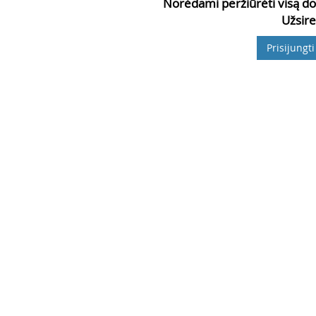
Norėdami peržiūrėti visą do
Užsire
Prisijungti