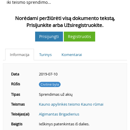
iki teismo sprendimo...
Norėdami peržiūrėti visą dokumento tekstą,
Prisijunkite arba Užsiregistruokite.
Prisijungti
Registruotis
Informacija
Turinys
Komentarai
Data
2019-07-10
Rūšis
Civilinė byla
Tipas
Sprendimas už akių
Teismas
Kauno apylinkės teismo Kauno rūmai
Teisėjas(ai)
Algimantas Brigadierius
Baigtis
Ieškinys patenkintas iš dalies.