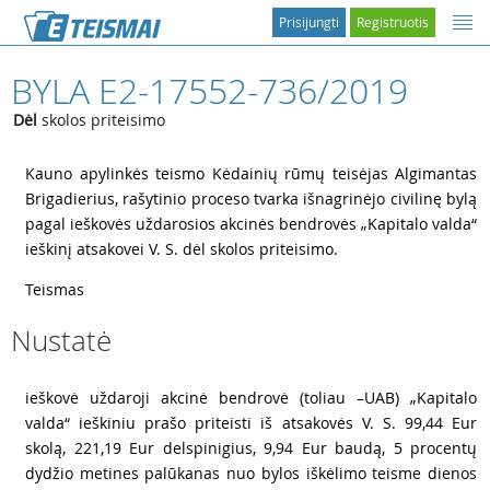
Prisijungti
Registruotis
BYLA E2-17552-736/2019
Dėl
skolos priteisimo
1
Kauno apylinkės teismo Kėdainių rūmų teisėjas Algimantas
Brigadierius, rašytinio proceso tvarka išnagrinėjo civilinę bylą
pagal ieškovės uždarosios akcinės bendrovės „Kapitalo valda“
ieškinį atsakovei V. S. dėl skolos priteisimo.
2
Teismas
Nustatė
3
ieškovė uždaroji akcinė bendrovė (toliau –UAB) „Kapitalo
valda“ ieškiniu prašo priteisti iš atsakovės V. S. 99,44 Eur
skolą, 221,19 Eur delspinigius, 9,94 Eur baudą, 5 procentų
dydžio metines palūkanas nuo bylos iškėlimo teisme dienos