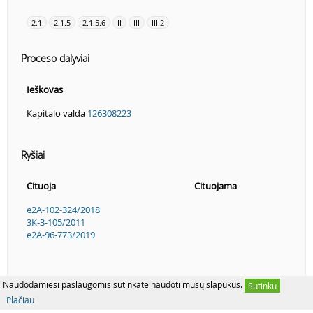
2.1
2.1.5
2.1.5.6
II
III
III.2
Proceso dalyviai
Ieškovas
Kapitalo valda
126308223
Ryšiai
Cituoja
Cituojama
e2A-102-324/2018
3K-3-105/2011
e2A-96-773/2019
Naudodamiesi paslaugomis sutinkate naudoti mūsų slapukus.
Sutinku
Plačiau