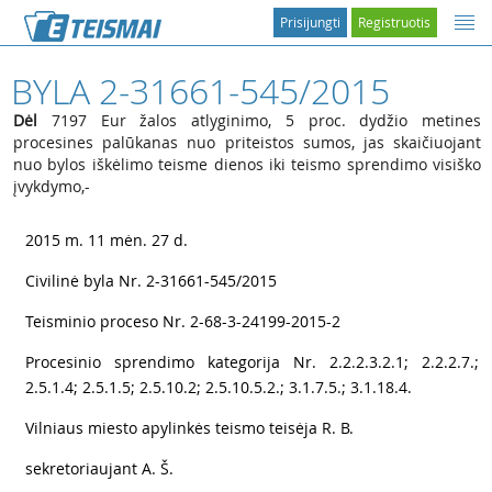
Prisijungti
Registruotis
BYLA 2-31661-545/2015
Dėl
7197 Eur žalos atlyginimo, 5 proc. dydžio metines
procesines palūkanas nuo priteistos sumos, jas skaičiuojant
nuo bylos iškėlimo teisme dienos iki teismo sprendimo visiško
įvykdymo,-
1
2015 m. 11 mėn. 27 d.
2
Civilinė byla Nr. 2-31661-545/2015
3
Teisminio proceso Nr. 2-68-3-24199-2015-2
4
Procesinio sprendimo kategorija Nr. 2.2.2.3.2.1; 2.2.2.7.;
2.5.1.4; 2.5.1.5; 2.5.10.2; 2.5.10.5.2.; 3.1.7.5.; 3.1.18.4.
5
Vilniaus miesto apylinkės teismo teisėja R. B.
6
sekretoriaujant A. Š.