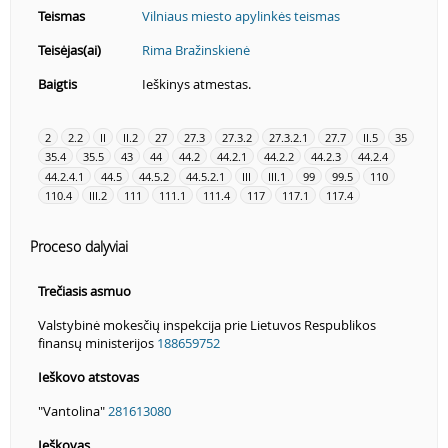
Teismas
Vilniaus miesto apylinkės teismas
Teisėjas(ai)
Rima Bražinskienė
Baigtis
Ieškinys atmestas.
2
2.2
II
II.2
27
27.3
27.3.2
27.3.2.1
27.7
II.5
35
35.4
35.5
43
44
44.2
44.2.1
44.2.2
44.2.3
44.2.4
44.2.4.1
44.5
44.5.2
44.5.2.1
III
III.1
99
99.5
110
110.4
III.2
111
111.1
111.4
117
117.1
117.4
Proceso dalyviai
Trečiasis asmuo
Valstybinė mokesčių inspekcija prie Lietuvos Respublikos
finansų ministerijos
188659752
Ieškovo atstovas
"Vantolina"
281613080
Ieškovas