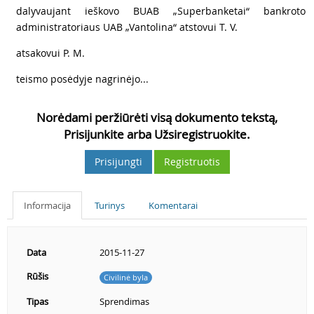
7
dalyvaujant ieškovo BUAB „Superbanketai“ bankroto
administratoriaus UAB „Vantolina“ atstovui T. V.
8
atsakovui P. M.
9
teismo posėdyje nagrinėjo...
Norėdami peržiūrėti visą dokumento tekstą,
Prisijunkite arba Užsiregistruokite.
Prisijungti
Registruotis
Informacija
Turinys
Komentarai
Data
2015-11-27
Rūšis
Civilinė byla
Tipas
Sprendimas