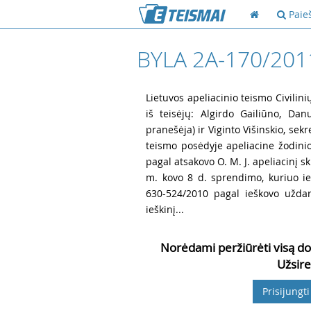
Paie
BYLA 2A-170/201
1
Lietuvos apeliacinio teismo Civilini
iš teisėjų: Algirdo Gailiūno, Dan
pranešėja) ir Viginto Višinskio, se
teismo posėdyje apeliacine žodini
pagal atsakovo O. M. J. apeliacinį
m. kovo 8 d. sprendimo, kuriuo ieš
630-524/2010 pagal ieškovo užda
ieškinį...
Norėdami peržiūrėti visą do
Užsire
Prisijungti