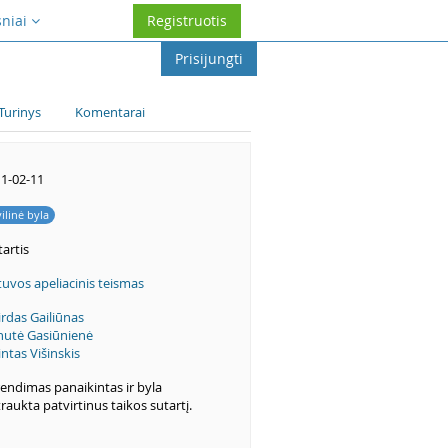
sniai
Registruotis
Prisijungti
Turinys
Komentarai
1-02-11
vilinė byla
artis
tuvos apeliacinis teismas
irdas Gailiūnas
utė Gasiūnienė
intas Višinskis
endimas panaikintas ir byla
raukta patvirtinus taikos sutartį.