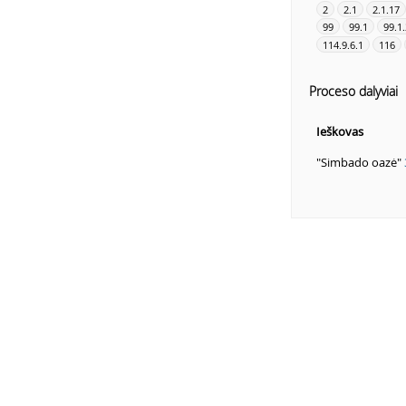
2
2.1
2.1.17
99
99.1
99.1.
114.9.6.1
116
Proceso dalyviai
Ieškovas
"Simbado oazė"