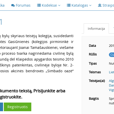
ška
Forumas
Kodeksai
Katalogas
Straip
1
Informacija
ų bylų skyriaus teisėjų kolegija, susidedanti
utės Gasiūnienės (kolegijos pirmininkė ir
Data
201
kretoriaujant Joanai Tamašauskienei, viešame
o proceso tvarka nagrinėdama civilinę bylą
Rūšis
Ci
 skundą dėl Klaipėdos apygardos teismo 2010
Tipas
Nut
kinys patenkintas, civilinėje byloje Nr. 2-
rosios akcinės bendrovės „Simbado oazė“
Teismas
Lie
Teisėjas(ai)
Alg
Dan
Vig
kumento tekstą, Prisijunkite arba
gistruokite.
Baigtis
Spr
nut
Registruotis