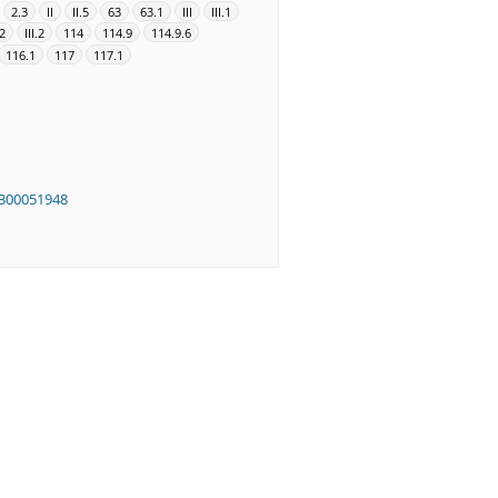
2.3
II
II.5
63
63.1
III
III.1
2
III.2
114
114.9
114.9.6
116.1
117
117.1
300051948