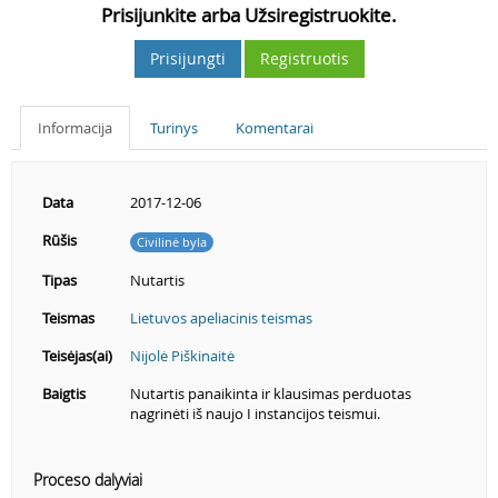
Prisijunkite arba Užsiregistruokite.
Prisijungti
Registruotis
Informacija
Turinys
Komentarai
Data
2017-12-06
Rūšis
Civilinė byla
Tipas
Nutartis
Teismas
Lietuvos apeliacinis teismas
Teisėjas(ai)
Nijolė Piškinaitė
Baigtis
Nutartis panaikinta ir klausimas perduotas
nagrinėti iš naujo I instancijos teismui.
Proceso dalyviai