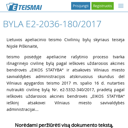
Prisijungti
Registruotis
BYLA E2-2036-180/2017
1
Lietuvos apeliacinio teismo Civilinių bylų skyriaus teisėja
Nijolė Piškinaitė,
2
teismo posėdyje apeliacine rašytinio proceso tvarka
išnagrinėjo civilinę bylą pagal ieškovės uždarosios akcinės
bendrovės „EIKOS STATYBA“ ir atsakovės Vilniaus miesto
savivaldybės administracijos atskiruosius skundus dėl
Vilniaus apygardos teismo 2017 m. spalio 16 d. nutarties
nutraukti civilinę bylą Nr. e2-5332-340/2017, pradėtą pagal
ieškovės uždarosios akcinės bendrovės ,,EIKOS STATYBA“
ieškinį atsakovei Vilniaus miesto savivaldybės
administracijai...
Norėdami peržiūrėti visą dokumento tekstą,