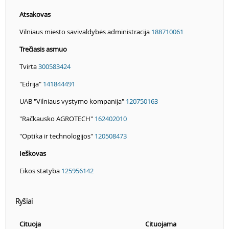
Atsakovas
Vilniaus miesto savivaldybės administracija
188710061
Trečiasis asmuo
Tvirta
300583424
"Edrija"
141844491
UAB "Vilniaus vystymo kompanija"
120750163
"Račkausko AGROTECH"
162402010
"Optika ir technologijos"
120508473
Ieškovas
Eikos statyba
125956142
Ryšiai
Cituoja
Cituojama