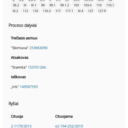
36.2
III
III.1
99
99.1
99.1.2
103
103.4
110
110.1
III.2
112
116
116.3
117
117.1
III.4
127
127.9
Proceso dalyviai
Trečiasis asmuo
"Skirnuva"
253663090
Atsakovas
"Stamita"
153701266
Ieškovas
„Iris"
149587593
Ryšiai
Cituoja
Cituojama
2-1179/2013
e2-194-252/2019