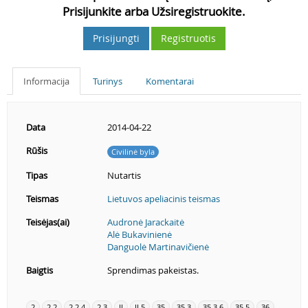
Prisijunkite arba Užsiregistruokite.
Prisijungti
Registruotis
Informacija
Turinys
Komentarai
Data
2014-04-22
Rūšis
Civilinė byla
Tipas
Nutartis
Teismas
Lietuvos apeliacinis teismas
Teisėjas(ai)
Audronė Jarackaitė
Alė Bukavinienė
Danguolė Martinavičienė
Baigtis
Sprendimas pakeistas.
2
2.2
2.2.4
2.3
II
II.5
35
35.3
35.3.6
35.5
36