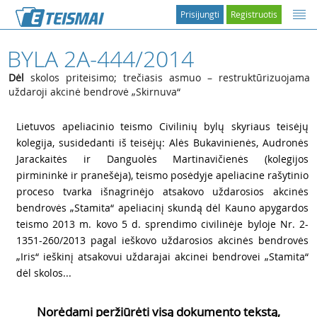
Prisijungti
Registruotis
BYLA 2A-444/2014
Dėl
skolos priteisimo; trečiasis asmuo – restruktūrizuojama
uždaroji akcinė bendrovė „Skirnuva“
1
Lietuvos apeliacinio teismo Civilinių bylų skyriaus teisėjų
kolegija, susidedanti iš teisėjų: Alės Bukavinienės, Audronės
Jarackaitės ir Danguolės Martinavičienės (kolegijos
pirmininkė ir pranešėja), teismo posėdyje apeliacine rašytinio
proceso tvarka išnagrinėjo atsakovo uždarosios akcinės
bendrovės „Stamita“ apeliacinį skundą dėl Kauno apygardos
teismo 2013 m. kovo 5 d. sprendimo civilinėje byloje Nr. 2-
1351-260/2013 pagal ieškovo uždarosios akcinės bendrovės
„Iris“ ieškinį atsakovui uždarajai akcinei bendrovei „Stamita“
dėl skolos...
Norėdami peržiūrėti visą dokumento tekstą,