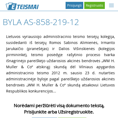
Prisijungti
Registruotis
BYLA AS-858-219-12
1
Lietuvos vyriausiojo administracinio teismo teisėjų kolegija,
susidedanti iš teisėjų Romos Sabinos Alimienės, Irmanto
Jarukaičio (pranešėjas) ir Dalios Višinskienės (kolegijos
pirmininkė), teismo posėdyje rašytinio proceso tvarka
išnagrinėjo pareiškėjo uždarosios akcinės bendrovės „WM H.
Muller & Co“ atskirąjį skundą dėl Vilniaus apygardos
administracinio teismo 2012 m. sausio 23 d. nutarties
administracinėje byloje pagal pareiškėjo uždarosios akcinės
bendrovės „WM H. Muller & Co“ skundą atsakovui Lietuvos
Respublikos konkurencijos...
Norėdami peržiūrėti visą dokumento tekstą,
Prisijunkite arba Užsiregistruokite.