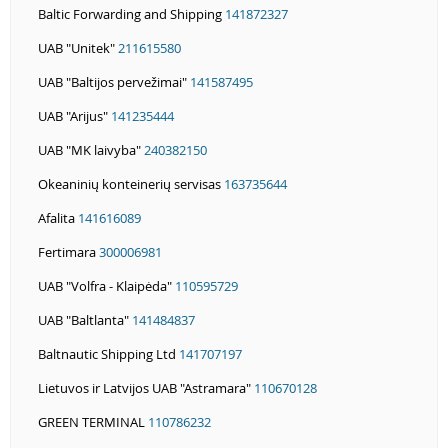
Baltic Forwarding and Shipping
141872327
UAB "Unitek"
211615580
UAB "Baltijos pervežimai"
141587495
UAB "Arijus"
141235444
UAB "MK laivyba"
240382150
Okeaninių konteinerių servisas
163735644
Afalita
141616089
Fertimara
300006981
UAB "Volfra - Klaipėda"
110595729
UAB "Baltlanta"
141484837
Baltnautic Shipping Ltd
141707197
Lietuvos ir Latvijos UAB "Astramara"
110670128
GREEN TERMINAL
110786232