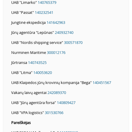
UAB "Limarko"
140765379
UAB "Passat"
140232541
Jungtinė ekspedicija
141642963
Jūrų agentūra "Lepūnas"
240932740
UAB "Nordis shipping service"
300571870
Nurminen Maritime
300012176
Jūrtransa
140743525
UAB "Litma"
140053620
UAB Klaipėdos jūrų krovinių kompanija "Bega"
140451567
Vakarų laivų agentai
242089370
UAB "Jūrų agentūra forsa"
140809427
UAB "VPA logistics"
301530766
Pareiškėjas