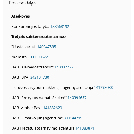
Proceso dalyviai
Atsakovas
Konkurencijos taryba
188668192
Tretysis suinteresuotas asmuo
"Uosto vartai"
140947595
"Koralita"
300050522
UAB "Klaipėdos translit"
140437222
UAB "BPA"
242134730
Lietuvos laivybos maklerių ir agentų asociacija
141293038
UAB "Prekybos namai "Skelmė"
140394657
UAB "Amber Bay"
141882620
UAB "Limarko jūrų agentūra"
300144719
UAB Fregatų aptarnavimo agentūra
141989871