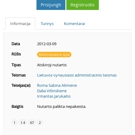
Prisijungti
Registruotis
Informacija
Turinys
Komentarai
Data
2012-03-09
Rūšis
Administracinė byla
Tipas
Atskiroji nutartis
Teismas
Lietuvos vyriausiasis administracinis teismas
Teisėjas(ai)
Roma Sabina Alimienė
Dalia Višinskienė
Irmantas Jarukaitis
Baigtis
Nutartis palikta nepakeista.
1
1.4
67
2