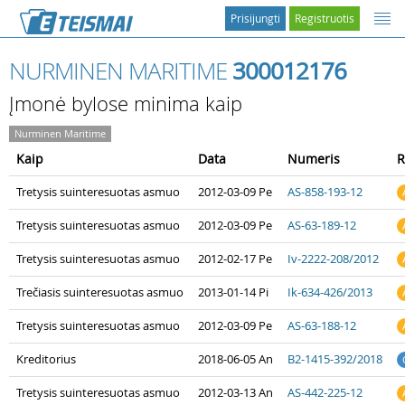
Prisijungti
Registruotis
NURMINEN MARITIME
300012176
Įmonė bylose minima kaip
Nurminen Maritime
Kaip
Data
Numeris
R
Tretysis suinteresuotas asmuo
2012-03-09 Pe
AS-858-193-12
Tretysis suinteresuotas asmuo
2012-03-09 Pe
AS-63-189-12
Tretysis suinteresuotas asmuo
2012-02-17 Pe
Iv-2222-208/2012
Trečiasis suinteresuotas asmuo
2013-01-14 Pi
Ik-634-426/2013
Tretysis suinteresuotas asmuo
2012-03-09 Pe
AS-63-188-12
Kreditorius
2018-06-05 An
B2-1415-392/2018
Tretysis suinteresuotas asmuo
2012-03-13 An
AS-442-225-12