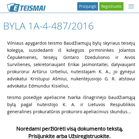
Prisijungti
Registruotis
BYLA 1A-4-487/2016
1
Vilniaus apygardos teismo Baudžiamųjų bylų skyriaus teisėjų
kolegija, susidedanti iš kolegijos pirmininkės Jolantos
Čepukėnienės, teisėjų Gintaro Dzedulionio ir Aivos
Survilienės, sekretoriaujant Erikai Jasmontaitei, dalyvaujant
prokurorui Artūrui Urbeliui, nuteistajam K. A., jo gynėjui
advokatui Kristupui Ašmiui, nukentėjusiojo G. R. atstovui
advokatui Edmundui Kisieliui,
2
teismo posėdyje apeliacine tvarka išnagrinėjo baudžiamąją
bylą pagal nuteistojo K. A. ir Lietuvos Respublikos
generalinės prokuratūros prokuroro apeliacinius skundus...
Norėdami peržiūrėti visą dokumento tekstą,
Prisijunkite arba Užsiregistruokite.