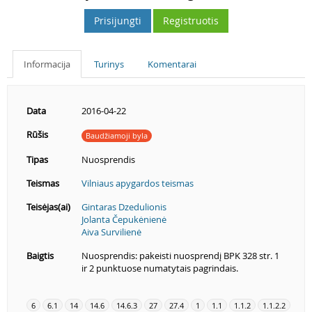
Prisijungti
Registruotis
Informacija
Turinys
Komentarai
Data
2016-04-22
Rūšis
Baudžiamoji byla
Tipas
Nuosprendis
Teismas
Vilniaus apygardos teismas
Teisėjas(ai)
Gintaras Dzedulionis
Jolanta Čepukėnienė
Aiva Survilienė
Baigtis
Nuosprendis: pakeisti nuosprendį BPK 328 str. 1
ir 2 punktuose numatytais pagrindais.
6
6.1
14
14.6
14.6.3
27
27.4
1
1.1
1.1.2
1.1.2.2