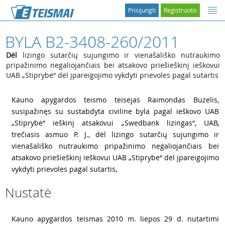
Prisijungti
Registruotis
BYLA B2-3408-260/2011
Dėl
lizingo sutarčių sujungimo ir vienašališko nutraukimo
pripažinimo negaliojančiais bei atsakovo priešieškinį ieškovui
UAB „Stiprybė“ dėl įpareigojimo vykdyti prievoles pagal sutartis
1
Kauno apygardos teismo teisėjas Raimondas Buzelis,
susipažinęs su sustabdyta civiline byla pagal ieškovo UAB
„Stiprybė“ ieškinį atsakovui „Swedbank lizingas“, UAB,
trečiasis asmuo P. J., dėl lizingo sutarčių sujungimo ir
vienašališko nutraukimo pripažinimo negaliojančiais bei
atsakovo priešieškinį ieškovui UAB „Stiprybė“ dėl įpareigojimo
vykdyti prievoles pagal sutartis,
Nustatė
2
Kauno apygardos teismas 2010 m. liepos 29 d. nutartimi