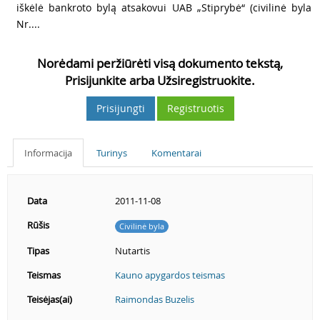
iškėlė bankroto bylą atsakovui UAB „Stiprybė“ (civilinė byla
Nr....
Norėdami peržiūrėti visą dokumento tekstą,
Prisijunkite arba Užsiregistruokite.
Prisijungti
Registruotis
Informacija
Turinys
Komentarai
Data
2011-11-08
Rūšis
Civilinė byla
Tipas
Nutartis
Teismas
Kauno apygardos teismas
Teisėjas(ai)
Raimondas Buzelis