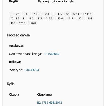
Baigtis
Byla sujungta su kita byla.
2
2.1
2.1.5
2.1.5.6
2.3
II
II.5
42
42.11
42.11.1
42.11.5
III
III.2
113
113.6
113.6.1
117
117.1
III.4
126
126.5
126.8
Proceso dalyviai
Atsakovas
UAB "Swedbank lizingas"
111568069
Ieškovas
"Stiprybė"
170743794
Ryšiai
Cituoja
Cituojama
B2-1731-658/2012