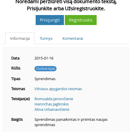
Norėdami peržiūrėti visą dokumento tekstą,
Prisijunkite arba Užsiregistruokite.
Prisijungti
Registruotis
Informacija
Turinys
Komentarai
Data
2015-01-16
Rūšis
Civilinė byla
Tipas
Sprendimas
Teismas
Vilniaus apygardos teismas
Teisėjas(ai)
Romualda Janovičienė
Henrichas Jaglinskis
Alma Urbanavičienė
Baigtis
Sprendimas panaikintas ir priimtas naujas
sprendimas