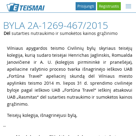
Prisijungti
Registruotis
BYLA 2A-1269-467/2015
Dėl
sutarties nutraukimo ir sumokėtos kainos grąžinimo
1
Vilniaus apygardos teismo Civilinių bylų skyriaus teisėjų
kolegija, kurią sudaro teisėjai Henrichas Jaglinskis, Romualda
Janovičienė ir A. U. (kolegijos pirmininkė ir pranešėja),
apeliacine rašytinio proceso tvarka išnagrinėjo ieškovo UAB
„Fortūna Travel“ apeliacinį skundą dėl Vilniaus miesto
apylinkės teismo 2014 m. liepos 31 d. sprendimo civilinėje
byloje pagal ieškovo UAB „Fortūna Travel“ ieškinį atsakovui
UAB „Rasmitas“ dėl sutarties nutraukimo ir sumokėtos kainos
grąžinimo.
2
Teisėjų kolegija, išnagrinėjusi bylą,
...