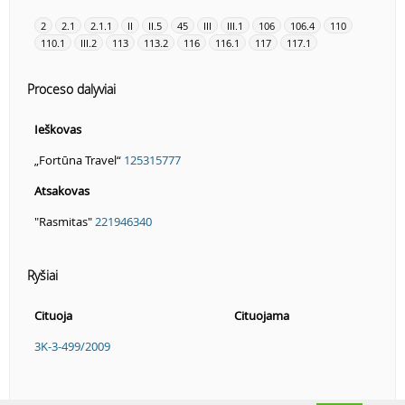
2
2.1
2.1.1
II
II.5
45
III
III.1
106
106.4
110
110.1
III.2
113
113.2
116
116.1
117
117.1
Proceso dalyviai
Ieškovas
„Fortūna Travel“
125315777
Atsakovas
"Rasmitas"
221946340
Ryšiai
Cituoja
Cituojama
3K-3-499/2009