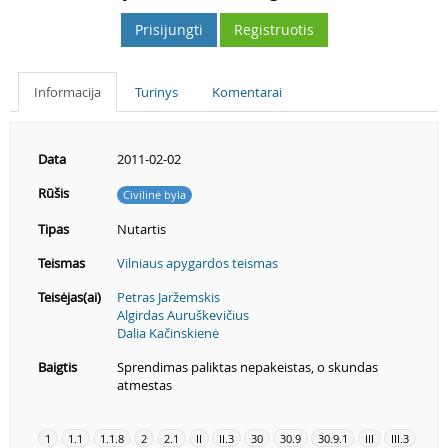
Prisijungti
Registruotis
Informacija
Turinys
Komentarai
Data
2011-02-02
Rūšis
Civilinė byla
Tipas
Nutartis
Teismas
Vilniaus apygardos teismas
Teisėjas(ai)
Petras Jaržemskis
Algirdas Auruškevičius
Dalia Kačinskienė
Baigtis
Sprendimas paliktas nepakeistas, o skundas
atmestas
1
1.1
1.1.8
2
2.1
II
II.3
30
30.9
30.9.1
III
III.3