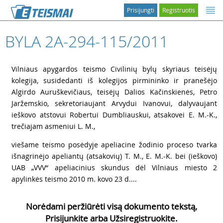
Prisijungti
Registruotis
BYLA 2A-294-115/2011
1
Vilniaus apygardos teismo Civilinių bylų skyriaus teisėjų
kolegija, susidedanti iš kolegijos pirmininko ir pranešėjo
Algirdo Auruškevičiaus, teisėjų Dalios Kačinskienės, Petro
Jaržemskio, sekretoriaujant Arvydui Ivanovui, dalyvaujant
ieškovo atstovui Robertui Dumbliauskui, atsakovei E. M.-K.,
trečiajam asmeniui L. M.,
2
viešame teismo posėdyje apeliacine žodinio proceso tvarka
išnagrinėjo apeliantų (atsakovių) T. M., E. M.-K. bei (ieškovo)
UAB „VVV“ apeliacinius skundus dėl Vilniaus miesto 2
apylinkės teismo 2010 m. kovo 23 d....
Norėdami peržiūrėti visą dokumento tekstą,
Prisijunkite arba Užsiregistruokite.