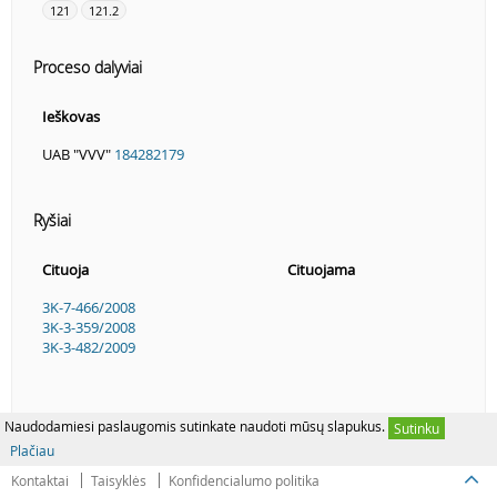
121
121.2
Proceso dalyviai
Ieškovas
UAB "VVV"
184282179
Ryšiai
Cituoja
Cituojama
3K-7-466/2008
3K-3-359/2008
3K-3-482/2009
Naudodamiesi paslaugomis sutinkate naudoti mūsų slapukus.
Sutinku
Plačiau
Kontaktai
Taisyklės
Konfidencialumo politika