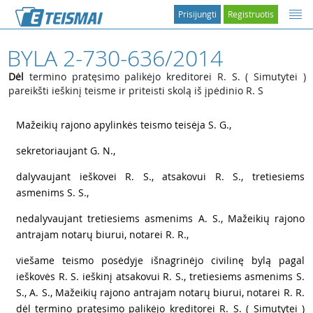
Prisijungti
Registruotis
BYLA 2-730-636/2014
Dėl
termino pratęsimo palikėjo kreditorei R. S. ( Simutytei )
pareikšti ieškinį teisme ir priteisti skolą iš įpėdinio R. S
1
Mažeikių rajono apylinkės teismo teisėja S. G.,
2
sekretoriaujant G. N.,
3
dalyvaujant ieškovei R. S., atsakovui R. S., tretiesiems
asmenims S. S.,
4
nedalyvaujant tretiesiems asmenims A. S., Mažeikių rajono
antrajam notarų biurui, notarei R. R.,
5
viešame teismo posėdyje išnagrinėjo civilinę bylą pagal
ieškovės R. S. ieškinį atsakovui R. S., tretiesiems asmenims S.
S., A. S., Mažeikių rajono antrajam notarų biurui, notarei R. R.
dėl termino pratęsimo palikėjo kreditorei R. S. ( Simutytei )