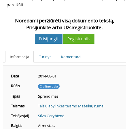
pareikšti...
Norėdami peržiūrėti visą dokumento tekstą,
Prisijunkite arba Užsiregistruokite.
Prisijungti
Registruotis
Informacija
Turinys
Komentarai
Data
2014-08-01
Rūšis
Civilinė byla
Tipas
Sprendimas
Teismas
Telšių apylinkės teismo Mažeikių rūmai
Teisėjas(ai)
Silva Gerybienė
Baigtis
Atmestas.