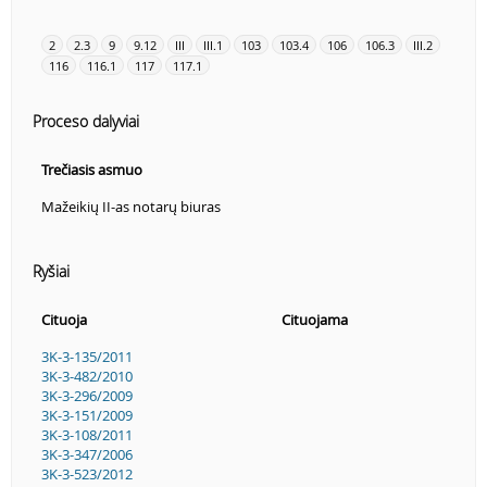
2
2.3
9
9.12
III
III.1
103
103.4
106
106.3
III.2
116
116.1
117
117.1
Proceso dalyviai
Trečiasis asmuo
Mažeikių II-as notarų biuras
Ryšiai
Cituoja
Cituojama
3K-3-135/2011
3K-3-482/2010
3K-3-296/2009
3K-3-151/2009
3K-3-108/2011
3K-3-347/2006
3K-3-523/2012