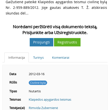
Gaižutienė pateikė Klaipėdos apygardos teismui civilinę bylą
Nr. 2-959-889/2012. Joje gautas atsakovės T. Ž. atskirasis
skundas dėl...
Norėdami peržiūrėti visą dokumento tekstą,
Prisijunkite arba Užsiregistruokite.
Prisijungti
Registruotis
Informacija
Turinys
Komentarai
Data
2012-03-16
Rūšis
Civilinė byla
Tipas
Nutartis
Teismas
Klaipėdos apygardos teismas
Teisėjas(ai)
Rimvida Zubernienė