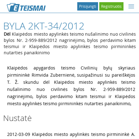
Prisijungti
Registruotis
BYLA 2KT-34/2012
Dėl
Klaipėdos miesto apylinkės teismo nušalinimo nuo civilinės
bylos Nr. 2-959-889/2012 nagrinėjimo, bylos perdavimo kitam
teismui ir Klaipėdos miesto apylinkės teismo pirmininkės
nutarties panaikinimo
1
Klaipėdos apygardos teismo Civilinių bylų skyriaus
pirmininkė Rimvida Zubernienė, susipažinusi su pareiškėjos
T. Ž. skundu dėl Klaipėdos miesto apylinkės teismo
nušalinimo nuo civilinės bylos Nr. 2-959-889/2012
nagrinėjimo, bylos perdavimo kitam teismui ir Klaipėdos
miesto apylinkės teismo pirmininkės nutarties panaikinimo,
Nustatė
2
2012-03-09 Klaipėdos miesto apylinkės teismo pirmininkė A.