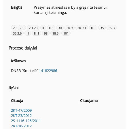
Baigtis
Prašymas atmestas ir byla grąžinta teismui,
kuriam ji teisminga.
2
2.1
2.1.28
II
II.3
30
30.9
30.9.1
II.5
35
35.3
35.3.6
III
III.1
98
98.3
101
Proceso dalyviai
Ieškovas
DNSB "Smiltelė"
141822986
Ryšiai
Cituoja
Cituojama
2KT-47/2009
2KT-23/2012
2S-1116-125/2011
2KT-16/2012