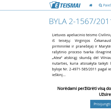
Paie
BYLA 2-1567/201
1
Lietuvos apeliacinio teismo Civilini
iš teisėjų: Virginijos Čekanaus
pirmininkė ir pranešėja) ir Maryt
rašytinio proceso tvarka išnagri
„Atea“ atskirąjį skundą dėl Viln
nutarties, kuria atsisakyta taikyti
byloje Nr. 2-4971-585/2011 pagal i
ieškinį...
Norėdami peržiūrėti visą do
Užsire
Prisijungti