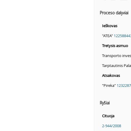
Proceso dalyviai
Ieškovas
"ATEA"
12258844
Tretysis asmuo
Transporto invest
Tarptautinis Pal
Atsakovas
"Pireka"
1232287
Ryšiai
Cituoja
2-944/2008