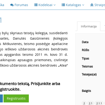
ška
Forumas
Kodeksai
Katalogas
Straip
1
Informacija
ų bylų skyriaus teisėjų kolegija, susidedanti
kaitės, Danutės Gasiūnienės (kolegijos
Data
ės Mitkuvienės, teismo posėdyje apeliacine
nėjo ieškovo uždarosios akcinės bendrovės
Rūšis
iaus apygardos teismo 2011 m. kovo 31 d.
Tipas
 laikinąsias apsaugos priemones, civilinėje
eškovo uždarosios akcinės bendrovės „Atea“
Teismas
Teisėjas(ai)
kumento tekstą, Prisijunkite arba
gistruokite.
Baigtis
Registruotis
2
2.1
2.1.1