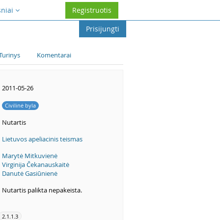
sniai
Registruotis
Prisijungti
Turinys
Komentarai
2011-05-26
Civilinė byla
Nutartis
Lietuvos apeliacinis teismas
Marytė Mitkuvienė
Virginija Čekanauskaitė
Danutė Gasiūnienė
Nutartis palikta nepakeista.
2.1.1.3