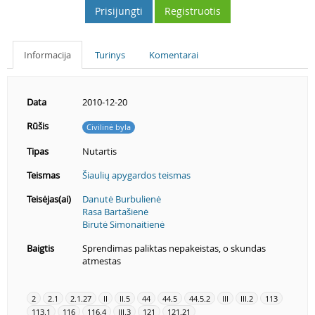
Prisijungti
Registruotis
Informacija
Turinys
Komentarai
Data
2010-12-20
Rūšis
Civilinė byla
Tipas
Nutartis
Teismas
Šiaulių apygardos teismas
Teisėjas(ai)
Danutė Burbulienė
Rasa Bartašienė
Birutė Simonaitienė
Baigtis
Sprendimas paliktas nepakeistas, o skundas
atmestas
2
2.1
2.1.27
II
II.5
44
44.5
44.5.2
III
III.2
113
113.1
116
116.4
III.3
121
121.21