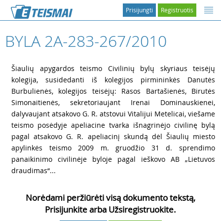
Prisijungti
Registruotis
BYLA 2A-283-267/2010
1
Šiaulių apygardos teismo Civilinių bylų skyriaus teisėjų
kolegija, susidedanti iš kolegijos pirmininkės Danutės
Burbulienės, kolegijos teisėjų: Rasos Bartašienės, Birutės
Simonaitienės, sekretoriaujant Irenai Dominauskienei,
dalyvaujant atsakovo G. R. atstovui Vitalijui Metelicai, viešame
teismo posėdyje apeliacine tvarka išnagrinėjo civilinę bylą
pagal atsakovo G. R. apeliacinį skundą dėl Šiaulių miesto
apylinkės teismo 2009 m. gruodžio 31 d. sprendimo
panaikinimo civilinėje byloje pagal ieškovo AB „Lietuvos
draudimas“...
Norėdami peržiūrėti visą dokumento tekstą,
Prisijunkite arba Užsiregistruokite.