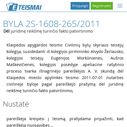
Prisijungti
Registruotis
BYLA 2S-1608-265/2011
Dėl
juridinę reikšmę turinčio fakto patvirtinimo
1
Klaipėdos apygardos teismo Civilinių bylų skyriaus teisėjų
kolegija, susidedanti iš kolegijos pirmininko Alvydo Žerlausko,
kolegijos teisėjų Eugenijos Morkūnienės, Aušros
Maškevičienės, kolegijos posėdyje apeliacine rašytinio
proceso tvarka išnagrinėjo pareiškėjos A. V. skundą dėl
Klaipėdos miesto apylinkės teismo 2011-07-01 nutarties
civilinėje byloje pagal pareiškėjo prašymą dėl juridinę
reikšmę turinčio fakto patvirtinimo,
Nustatė
2
pareiškėja kreipėsi į teismą, prašydama pripažinti, kad
pareiškėja nuosavybės...