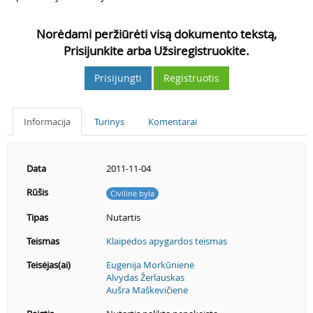
Norėdami peržiūrėti visą dokumento tekstą,
Prisijunkite arba Užsiregistruokite.
Prisijungti
Registruotis
Informacija
Turinys
Komentarai
Data
2011-11-04
Rūšis
Civilinė byla
Tipas
Nutartis
Teismas
Klaipėdos apygardos teismas
Teisėjas(ai)
Eugenija Morkūnienė
Alvydas Žerlauskas
Aušra Maškevičienė