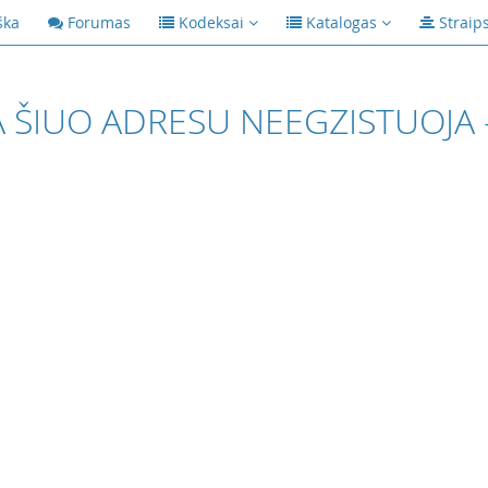
ška
Forumas
Kodeksai
Katalogas
Straip
 ŠIUO ADRESU NEEGZISTUOJA 