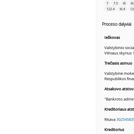
7
7.5
III
III
122.4
III.4
12
Proceso dalyviai
Ieškovas
Valstybinio soci
Vilniaus skyrius
Trečiasis asmuo
Valstybinė mokes
Respublikos fina
Atsakovo atstov
"Bankroto admin
Kreditoriaus ats
Ritava
30254583
Kreditorius