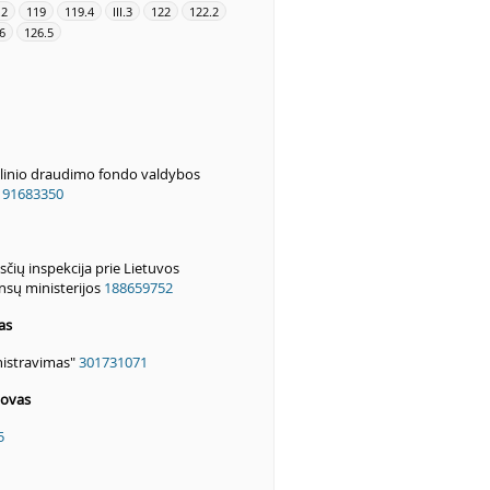
.2
119
119.4
III.3
122
122.2
6
126.5
alinio draudimo fondo valdybos
191683350
čių inspekcija prie Lietuvos
nsų ministerijos
188659752
as
istravimas"
301731071
tovas
5