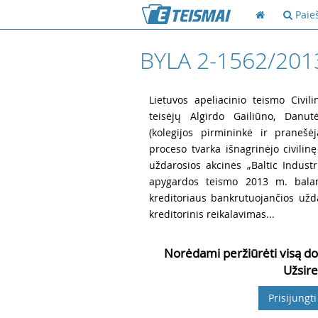
Paie
BYLA 2-1562/201
1
Lietuvos apeliacinio teismo Civili
teisėjų Algirdo Gailiūno, Danu
(kolegijos pirmininkė ir pranešė
proceso tvarka išnagrinėjo civilin
uždarosios akcinės „Baltic Industr
apygardos teismo 2013 m. baland
kreditoriaus bankrutuojančios užda
kreditorinis reikalavimas...
Norėdami peržiūrėti visą do
Užsire
Prisijungti