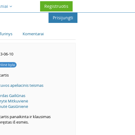
sniai
Registruotis
Prisijungti
Turinys
Komentarai
3-06-10
vilinė byla
artis
tuvos apeliacinis teismas
irdas Gailiūnas
ytė Mitkuvienė
utė Gasiūnienė
artis panaikinta ir klausimas
pręstas iš esmės.