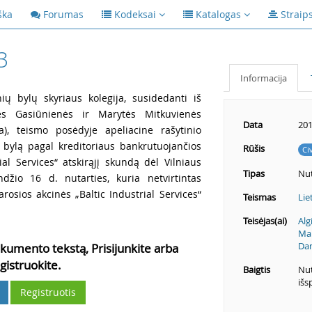
ška
Forumas
Kodeksai
Katalogas
Straip
3
Informacija
nių bylų skyriaus kolegija, susidedanti iš
tės Gasiūnienės ir Marytės Mitkuvienės
Data
201
ja), teismo posėdyje apeliacine rašytinio
ę bylą pagal kreditoriaus bankrutuojančios
Rūšis
Ci
ial Services“ atskirąjį skundą dėl Vilniaus
Tipas
Nut
žio 16 d. nutarties, kuria netvirtintas
rosios akcinės „Baltic Industrial Services“
Teismas
Lie
Teisėjas(ai)
Alg
Mar
Dan
kumento tekstą, Prisijunkite arba
gistruokite.
Baigtis
Nut
išs
Registruotis