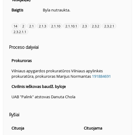
Baigtis
Byla nutraukta.
14
2
2.1
2.1.3
2.1.10
2.1.10.1
2.3
2.3.2
2.3.2.1
2.3.2.1.1
Proceso dalyviai
Prokuroras
Vilniaus apygardos prokuratūros Vilniaus apylinkės
prokuratūra, prokuroras Marijus Normantas
191884691
Civilinis ieškovas baudž. byloje
UAB "Palink" atstovas Danuta Chola
Ryšiai
Cituoja
Cituojama