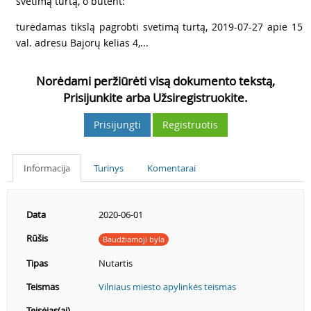
svetimą turtą, o būtent:
4
turėdamas tikslą pagrobti svetimą turtą, 2019-07-27 apie 15
val. adresu Bajorų kelias 4,...
Norėdami peržiūrėti visą dokumento tekstą,
Prisijunkite arba Užsiregistruokite.
Prisijungti
Registruotis
Informacija
Turinys
Komentarai
Data
2020-06-01
Rūšis
Baudžiamoji byla
Tipas
Nutartis
Teismas
Vilniaus miesto apylinkės teismas
Teisėjas(ai)