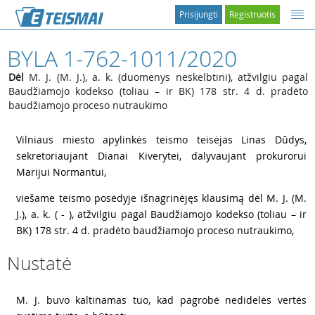
Prisijungti
Registruotis
BYLA 1-762-1011/2020
Dėl
M. J. (M. J.), a. k. (duomenys neskelbtini), atžvilgiu pagal
Baudžiamojo kodekso (toliau – ir BK) 178 str. 4 d. pradėto
baudžiamojo proceso nutraukimo
1
Vilniaus miesto apylinkės teismo teisėjas Linas Dūdys,
sekretoriaujant Dianai Kiverytei, dalyvaujant prokurorui
Marijui Normantui,
2
viešame teismo posėdyje išnagrinėjęs klausimą dėl M. J. (M.
J.), a. k. ( - ), atžvilgiu pagal Baudžiamojo kodekso (toliau – ir
BK) 178 str. 4 d. pradėto baudžiamojo proceso nutraukimo,
Nustatė
3
M. J. buvo kaltinamas tuo, kad pagrobė nedidelės vertės