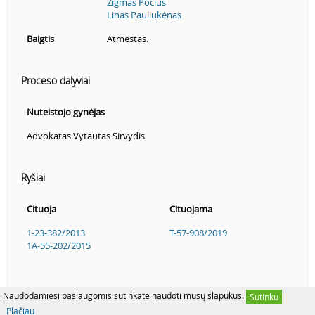
Zigmas Pocius
Linas Pauliukėnas
Baigtis
Atmestas.
Proceso dalyviai
Nuteistojo gynėjas
Advokatas Vytautas Sirvydis
Ryšiai
Cituoja
Cituojama
1-23-382/2013
T-57-908/2019
1A-55-202/2015
Naudodamiesi paslaugomis sutinkate naudoti mūsų slapukus.
Sutinku
Plačiau