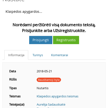
3
Klaipėdos apygardos...
Norėdami peržiūrėti visą dokumento tekstą,
Prisijunkite arba Užsiregistruokite.
Prisijungti
Registruotis
Informacija
Turinys
Komentarai
Data
2018-05-21
Rūšis
Baudžiamoji byla
Tipas
Nutartis
Teismas
Klaipėdos apygardos teismas
Teisėjas(ai)
Aurelija Sadauskaitė