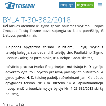
Prisijungti
Registruotis
BYLA T-30-382/2018
Dėl
laisvės atėmimo iki gyvos galvos bausmės skyrimo Europos
Žmogaus Teisių Teisme buvo sujungta su kitais pareiškėjų iš
Lietuvos pareiškimais
1
Klaipėdos apygardos teismo Baudžiamųjų bylų skyriaus
teisėjų kolegija, susidedanti iš teisėjų Lino Pauliukėno, Zigmo
Pociaus (kolegijos pirmininko) ir Aurelijos Sadauskaitės,
2
rašytinio proceso tvarka išnagrinėjusi nuteistojo H. D. gynėjo
advokato Vytauto Sirvydžio prašymą palengvinti nuteistojo iki
gyvos galvos H. D. teisinę padėtį, sušvelninant jam Klaipėdos
apygardos teismo 2013 m. birželio 14 d. apkaltinamuoju
nuosprendžiu baudžiamojoje byloje Nr. 1-23-382/2013 skirtą
bausmę,
Nustatė